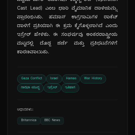
ಪಟ್ಟಿಯ ಮೇಲೆ 'ಆಪರೇಷನ್ ಕ್ಯಾಸ್ಟ್ ಲೆಡ್' (Operation
Cast Lead) ಎಂಬ ಭಾರಿ ವೈಮಾನಿಕ ದಾಳಿಯನ್ನು
ಪ್ರಾರಂಭಿಸಿತು. ಹಮಾಸ್ ಉಗ್ರಗಾಮಿಗಳ ರಾಕೆಟ್
ದಾಳಿಗೆ ಪ್ರತಿಯಾಗಿ ಈ ಕ್ರಮ ಕೈಗೊಳ್ಳಲಾಗಿದೆ ಎಂದು
ಇಸ್ರೇಲ್ ಹೇಳಿತು. ಈ ಸಂಘರ್ಷವು ಅಂತರರಾಷ್ಟ್ರೀಯ
ಮಟ್ಟದಲ್ಲಿ ದೊಡ್ಡ ಚರ್ಚೆ ಮತ್ತು ಪ್ರತಿಭಟನೆಗಳಿಗೆ
ಕಾರಣವಾಯಿತು.
Gaza Conflict
Israel
Hamas
War History
ಗಾಝಾ ಯುದ್ಧ
ಇಸ್ರೇಲ್
ಇತಿಹಾಸ
ಆಧಾರಗಳು:
Britannica
BBC News