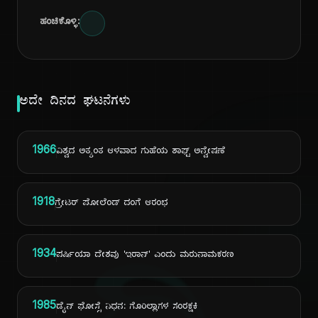
ಹಂಚಿಕೊಳ್ಳಿ:
ಅದೇ ದಿನದ ಘಟನೆಗಳು
1966
ವಿಶ್ವದ ಅತ್ಯಂತ ಆಳವಾದ ಗುಹೆಯ ಶಾಫ್ಟ್ ಅನ್ವೇಷಣೆ
1918
ಗ್ರೇಟರ್ ಪೋಲೆಂಡ್ ದಂಗೆ ಆರಂಭ
1934
ಪರ್ಷಿಯಾ ದೇಶವು 'ಇರಾನ್' ಎಂದು ಮರುನಾಮಕರಣ
1985
ಡೈನ್ ಫೋಸ್ಸೆ ನಿಧನ: ಗೊರಿಲ್ಲಾಗಳ ಸಂರಕ್ಷಕಿ