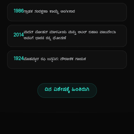
1986
ಗ್ರಾಹಕ ಸಂರಕ್ಷಣಾ ಕಾಯ್ದೆ ಅಂಗೀಕಾರ
ಮದನ್ ಮೋಹನ್ ಮಾಳವೀಯ ಮತ್ತು ಅಟಲ್ ಬಿಹಾರಿ ವಾಜಪೇಯಿ
2014
ಅವರಿಗೆ ಭಾರತ ರತ್ನ ಘೋಷಣೆ
1924
ಮೊಹಮ್ಮದ್ ರಫಿ ಜನ್ಮದಿನ: ಪೌರಾಣಿಕ ಗಾಯಕ
ದಿನ ವಿಶೇಷಕ್ಕೆ ಹಿಂತಿರುಗಿ