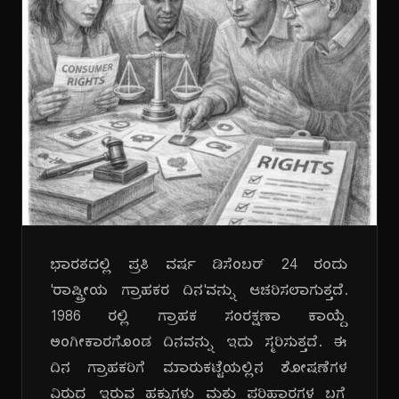
ಭಾರತದಲ್ಲಿ ಪ್ರತಿ ವರ್ಷ ಡಿಸೆಂಬರ್ 24 ರಂದು
'ರಾಷ್ಟ್ರೀಯ ಗ್ರಾಹಕರ ದಿನ'ವನ್ನು ಆಚರಿಸಲಾಗುತ್ತದೆ.
1986 ರಲ್ಲಿ ಗ್ರಾಹಕ ಸಂರಕ್ಷಣಾ ಕಾಯ್ದೆ
ಅಂಗೀಕಾರಗೊಂಡ ದಿನವನ್ನು ಇದು ಸ್ಮರಿಸುತ್ತದೆ. ಈ
ದಿನ ಗ್ರಾಹಕರಿಗೆ ಮಾರುಕಟ್ಟೆಯಲ್ಲಿನ ಶೋಷಣೆಗಳ
ವಿರುದ್ಧ ಇರುವ ಹಕ್ಕುಗಳು ಮತ್ತು ಪರಿಹಾರಗಳ ಬಗ್ಗೆ