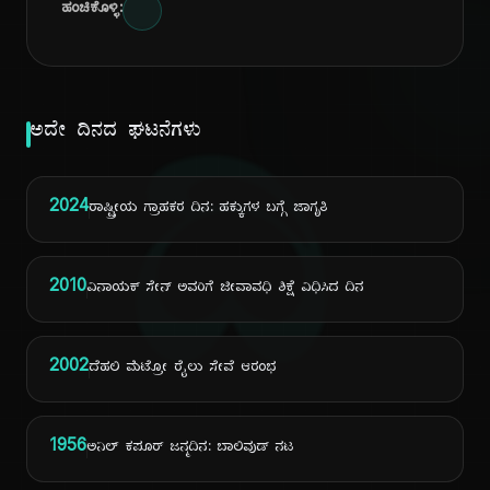
ಹಂಚಿಕೊಳ್ಳಿ:
ದಿ
ಅದೇ ದಿನದ ಘಟನೆಗಳು
2024
ರಾಷ್ಟ್ರೀಯ ಗ್ರಾಹಕರ ದಿನ: ಹಕ್ಕುಗಳ ಬಗ್ಗೆ ಜಾಗೃತಿ
2010
ವಿನಾಯಕ್ ಸೇನ್ ಅವರಿಗೆ ಜೀವಾವಧಿ ಶಿಕ್ಷೆ ವಿಧಿಸಿದ ದಿನ
2002
ದೆಹಲಿ ಮೆಟ್ರೋ ರೈಲು ಸೇವೆ ಆರಂಭ
1956
ಅನಿಲ್ ಕಪೂರ್ ಜನ್ಮದಿನ: ಬಾಲಿವುಡ್ ನಟ