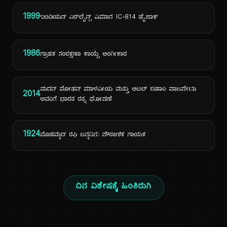
1999
ಇಂಡಿಯನ್ ಏರ್‌ಲೈನ್ಸ್ ವಿಮಾನ IC-814 ಹೈಜಾಕ್
1986
ಗ್ರಾಹಕ ಸಂರಕ್ಷಣಾ ಕಾಯ್ದೆ ಅಂಗೀಕಾರ
ಮದನ್ ಮೋಹನ್ ಮಾಳವೀಯ ಮತ್ತು ಅಟಲ್ ಬಿಹಾರಿ ವಾಜಪೇಯಿ
2014
ಅವರಿಗೆ ಭಾರತ ರತ್ನ ಘೋಷಣೆ
1924
ಮೊಹಮ್ಮದ್ ರಫಿ ಜನ್ಮದಿನ: ಪೌರಾಣಿಕ ಗಾಯಕ
ದಿನ ವಿಶೇಷಕ್ಕೆ ಹಿಂತಿರುಗಿ