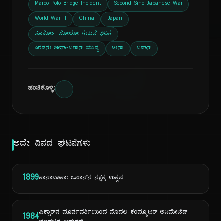
ದಿ
Marco Polo Bridge Incident
Second Sino-Japanese War
World War II
China
Japan
ಮಾರ್ಕೋ ಪೋಲೋ ಸೇತುವೆ ಘಟನೆ
ಎರಡನೇ ಚೀನಾ-ಜಪಾನ್ ಯುದ್ಧ
ಚೀನಾ
ಜಪಾನ್
ಹಂಚಿಕೊಳ್ಳಿ:
ಅದೇ ದಿನದ ಘಟನೆಗಳು
1899
ತಾನಾಬಾತಾ: ಜಪಾನ್‌ನ ನಕ್ಷತ್ರ ಉತ್ಸವ
ಪಿಕ್ಸಾರ್‌ನ ಪೂರ್ವವರ್ತಿಯಿಂದ ಮೊದಲ ಕಂಪ್ಯೂಟರ್-ಅನಿಮೇಟೆಡ್
1984