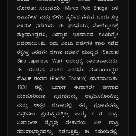
ಎಂದು ಕರೆಯಲಾಗುತ್ತಿತ್ತು) ಬಳಿಯ ಮಾರ್ಕೋ
ಪೋಲೋ ಸೇತುವೆಯ (Marco Polo Bridge) ಬಳಿ
ಜಪಾನೀಸ್ ಮತ್ತು ಚೀನೀ ಸೈನಿಕರ ನಡುವೆ ಒಂದು ಸಣ್ಣ
ಚಕಮಕಿ ನಡೆಯಿತು. ಈ ಘಟನೆಯು, ಮೇಲ್ನೋಟಕ್ಕೆ
ಸಣ್ಣದಾಗಿದ್ದರೂ, ಏಷ್ಯಾದ ಇತಿಹಾಸದ ಗತಿಯನ್ನೇ
ಬದಲಾಯಿಸಿತು. ಇದು ಎಂಟು ವರ್ಷಗಳ ಕಾಲ ನಡೆದ
ರಕ್ತಸಿಕ್ತ ಎರಡನೇ ಚೀನಾ-ಜಪಾನ್ ಯುದ್ಧದ (Second
Sino-Japanese War) ಆರಂಭಕ್ಕೆ ಕಾರಣವಾಯಿತು.
ಈ ಯುದ್ಧವು ನಂತರ ಎರಡನೇ ಮಹಾಯುದ್ಧದ
ಪೆಸಿಫಿಕ್ ರಂಗದ (Pacific Theatre) ಭಾಗವಾಯಿತು.
1931 ರಲ್ಲಿ, ಜಪಾನ್ ಈಗಾಗಲೇ ಚೀನಾದ
ಮಂಚೂರಿಯಾ ಪ್ರದೇಶವನ್ನು ಆಕ್ರಮಿಸಿಕೊಂಡಿತ್ತು
ಮತ್ತು ಉತ್ತರ ಚೀನಾದಲ್ಲಿ ತನ್ನ ಪ್ರಭಾವವನ್ನು
ವಿಸ್ತರಿಸಲು ಪ್ರಯತ್ನಿಸುತ್ತಿತ್ತು. ಜುಲೈ 7 ರ ರಾತ್ರಿ,
ಜಪಾನೀಸ್ ಸೈನ್ಯವು ಸೇತುವೆಯ ಬಳಿ ರಾತ್ರಿ
ಸಮರಾಭ್ಯಾಸವನ್ನು ನಡೆಸುತ್ತಿತ್ತು. ಈ ಸಮಯದಲ್ಲಿ,