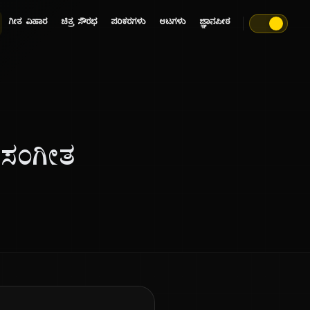
ಗೀತ ವಿಹಾರ
ಚಿತ್ರ ಸೌರಭ
ಪರಿಕರಗಳು
ಆಟಗಳು
ಜ್ಞಾನಪೀಠ
 ಸಂಗೀತ