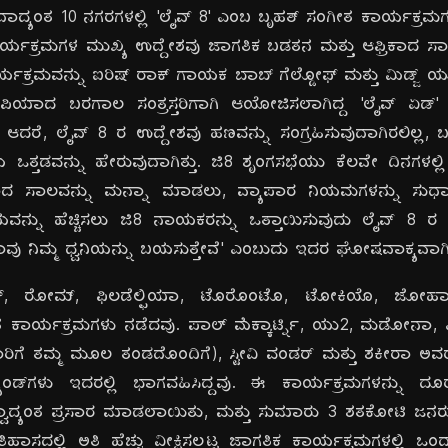
್ವದಾದ್ಯಂತ 10 ನಗರಗಳಲ್ಲಿ 'ಲೈವ್ 8' ಎಂಬ ಬೃಹತ್ ಸಂಗೀತ ಕಾರ್ಯಕ್ರಮ
ಕ್ರಮಗಳ ಮುಖ್ಯ ಉದ್ದೇಶವು ಜಾಗತಿಕ ಬಡತನ ಮತ್ತು ಆಫ್ರಿಕಾದ ಸಾಲ
ರ್ಯಕ್ರಮವನ್ನು ಐರಿಷ್ ರಾಕ್ ಗಾಯಕ ಬಾಬ್ ಗೆಲ್ಡೋಫ್ ಮತ್ತು ಮಿಡ್ಜ್ 
ಪಿಯಾದ ಬರಗಾಲ ಸಂತ್ರಸ್ತರಿಗಾಗಿ ಆಯೋಜಿಸಲಾಗಿದ್ದ 'ಲೈವ್ ಏಡ್' 
ಆದರೆ, ಲೈವ್ 8 ರ ಉದ್ದೇಶವು ಹಣವನ್ನು ಸಂಗ್ರಹಿಸುವುದಾಗಿರಲಿಲ್ಲ, ಬ
ವನ್ನು ಹೇರುವುದಾಗಿತ್ತು. ಜಿ8 ಶೃಂಗಸಭೆಯು ಕೆಲವೇ ದಿನಗಳಲ್ಲಿ ಸ್ಕಾಟ
ಿಕಾದ ಸಾಲವನ್ನು ಮನ್ನಾ ಮಾಡಲು, ವ್ಯಾಪಾರ ನಿಯಮಗಳನ್ನು ಸುಧಾರಿ
ಯವನ್ನು ಹೆಚ್ಚಿಸಲು ಜಿ8 ನಾಯಕರನ್ನು ಒತ್ತಾಯಿಸುವುದು ಲೈವ್ 8 ರ ಗು
ವು ನಿಮ್ಮ ಧ್ವನಿಯನ್ನು ಬಯಸುತ್ತೇವೆ' ಎಂಬುದು ಇದರ ಘೋಷವಾಕ್ಯವಾಗಿತ್
ಲಿನ್, ರೋಮ್, ಫಿಲಡೆಲ್ಫಿಯಾ, ಟೊರೊಂಟೊ, ಟೋಕಿಯೊ, ಜೋಹಾನ್ಸ
ೀತ ಕಾರ್ಯಕ್ರಮಗಳು ನಡೆದವು. ಪಾಲ್ ಮೆಕ್ಕಾರ್ಟ್ನಿ, ಯು2, ಮಡೋನಾ, ಎಲ್
ಿಗೆ ತಮ್ಮ ಮೂಲ ತಂಡದೊಂದಿಗೆ), ಸ್ಟೀವಿ ವಂಡರ್ ಮತ್ತು ಶಕೀರಾ ಅವರಂತ
ಾಂಡ್‌ಗಳು ಇದರಲ್ಲಿ ಭಾಗವಹಿಸಿದ್ದವು. ಈ ಕಾರ್ಯಕ್ರಮಗಳನ್ನು ದ
ದ್ಯಂತ ಪ್ರಸಾರ ಮಾಡಲಾಯಿತು, ಮತ್ತು ಸುಮಾರು 3 ಶತಕೋಟಿ ಜನರು ಇ
ಾಸದಲ್ಲಿ ಅತಿ ಹೆಚ್ಚು ವೀಕ್ಷಿಸಲ್ಪಟ್ಟ ಜಾಗತಿಕ ಕಾರ್ಯಕ್ರಮಗಳಲ್ಲಿ 