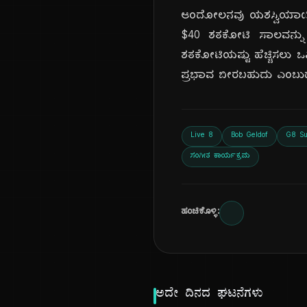
ಆಂದೋಲನವು ಯಶಸ್ವಿಯಾಯಿತು
$40 ಶತಕೋಟಿ ಸಾಲವನ್ನು 
ಶತಕೋಟಿಯಷ್ಟು ಹೆಚ್ಚಿಸಲು ಒಪ
ಪ್ರಭಾವ ಬೀರಬಹುದು ಎಂಬುದಕ
Live 8
Bob Geldof
G8 S
ಸಂಗೀತ ಕಾರ್ಯಕ್ರಮ
ಹಂಚಿಕೊಳ್ಳಿ:
ಅದೇ ದಿನದ ಘಟನೆಗಳು