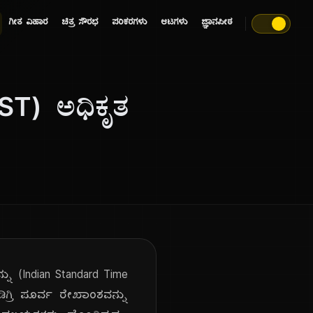
ಗೀತ ವಿಹಾರ
ಚಿತ್ರ ಸೌರಭ
ಪರಿಕರಗಳು
ಆಟಗಳು
ಜ್ಞಾನಪೀಠ
IST) ಅಧಿಕೃತ
್ನು (Indian Standard Time
್ರಿ ಪೂರ್ವ ರೇಖಾಂಶವನ್ನು