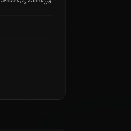
ಯ ವಲಯಗಳನ್ನು ಹೊಂದಿದ್ದವು.