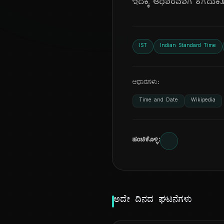
ಇದಕ್ಕೆ ಆಧಾರವಾಗಿ ತೆಗೆದುಕ
IST
Indian Standard Time
ಆಧಾರಗಳು:
Time and Date
Wikipedia
ಹಂಚಿಕೊಳ್ಳಿ:
ಅದೇ ದಿನದ ಘಟನೆಗಳು