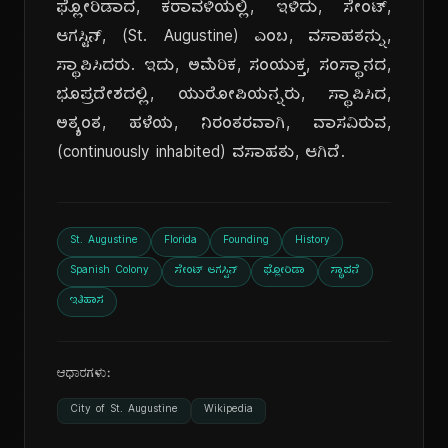
ಫ್ಲೋರಿಡಾದ, ಕರಾವಳಿಯಲ್ಲಿ, ಇಳಿದು, ಸೇಂಟ್,
ಆಗಸ್ಟಿನ್, (St. Augustine) ಎಂಬ, ವಸಾಹತನ್ನು,
ಸ್ಥಾಪಿಸಿದರು. ಇದು, ಅಮೆರಿಕ, ಸಂಯುಕ್ತ, ಸಂಸ್ಥಾನದ,
ಭೂಪ್ರದೇಶದಲ್ಲಿ, ಯುರೋಪಿಯನ್ನರು, ಸ್ಥಾಪಿಸಿದ,
ಅತ್ಯಂತ, ಹಳೆಯ, ನಿರಂತರವಾಗಿ, ವಾಸವಿರುವ,
(continuously inhabited) ವಸಾಹತು, ಆಗಿದೆ.
St. Augustine
Florida
Founding
History
Spanish Colony
ಸೇಂಟ್ ಆಗಸ್ಟಿನ್
ಫ್ಲೋರಿಡಾ
ಸ್ಥಾಪನೆ
ಇತಿಹಾಸ
ಆಧಾರಗಳು:
City of St. Augustine
Wikipedia