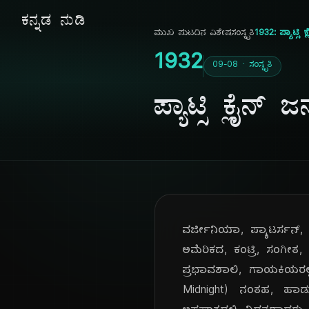
ಕನ್ನಡ ನುಡಿ
ಮುಖ ಪುಟ
ದಿನ ವಿಶೇಷ
ಸಂಸ್ಕೃತಿ
1932: ಪ್ಯಾಟ್ಸಿ 
1932
09-08 · ಸಂಸ್ಕೃತಿ
ಪ್ಯಾಟ್ಸಿ ಕ್ಲೈನ
ವರ್ಜೀನಿಯಾ, ಪ್ಯಾಟರ್ಸನ್, ಹೆನ
ಅಮೆರಿಕದ, ಕಂಟ್ರಿ, ಸಂಗೀತ
ಪ್ರಭಾವಶಾಲಿ, ಗಾಯಕಿಯರಲ್ಲಿ,
Midnight) ನಂತಹ, ಹಾಡುಗಳ