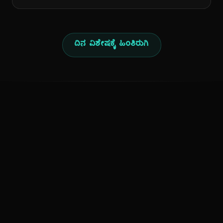
ದಿನ ವಿಶೇಷಕ್ಕೆ ಹಿಂತಿರುಗಿ
ಕನ್ನಡ ನುಡಿ
ಕನ್ನಡ ಭಾಷೆ, ಸಂಸ್ಕೃತಿ ಮತ್ತು ಸಾಮಾನ್ಯ ಜ್ಞಾನದ ಡಿಜಿಟಲ್ ಆರ್ಕೈವ್