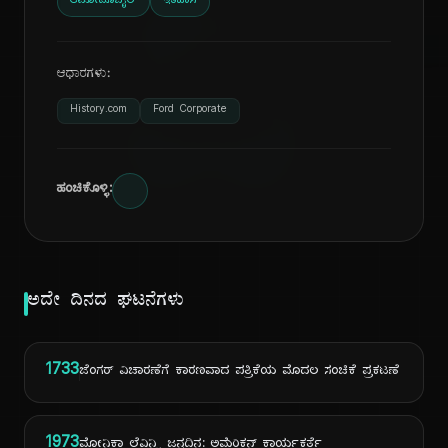
ದಿ
ಆಟೋಮೊಬೈಲ್
ಇತಿಹಾಸ
ಆಧಾರಗಳು:
History.com
Ford Corporate
ಹಂಚಿಕೊಳ್ಳಿ:
ಅದೇ ದಿನದ ಘಟನೆಗಳು
1733
ಜೆಂಗರ್ ವಿಚಾರಣೆಗೆ ಕಾರಣವಾದ ಪತ್ರಿಕೆಯ ಮೊದಲ ಸಂಚಿಕೆ ಪ್ರಕಟಣೆ
1973
ಮೋನಿಕಾ ಲೆವಿನ್ಸ್ಕಿ ಜನ್ಮದಿನ: ಅಮೆರಿಕನ್ ಕಾರ್ಯಕರ್ತೆ