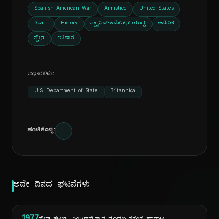
Spanish-American War
Armistice
United States
Spain
History
ಸ್ಪ್ಯಾನಿಷ್-ಅಮೆರಿಕನ್ ಯುದ್ಧ
ಅಮೆರಿಕ
ಸ್ಪೇನ್
ಇತಿಹಾಸ
ಆಧಾರಗಳು:
U.S. Department of State
Britannica
ಹಂಚಿಕೊಳ್ಳಿ:
ಅದೇ ದಿನದ ಘಟನೆಗಳು