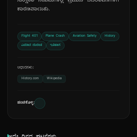
ಸುರಕ್ಷತಾ ನಿಯಮಗಳಲ್ಲಿ ಪ್ರಮುಖ ಬದಲಾವಣೆಗಳಿಗೆ
ಕಾರಣವಾಯಿತು.
Flight 401
Plane Crash
Aviation Safety
History
ವಿಮಾನ ದುರಂತ
ಇತಿಹಾಸ
ಆಧಾರಗಳು:
History.com
Wikipedia
ಹಂಚಿಕೊಳ್ಳಿ: