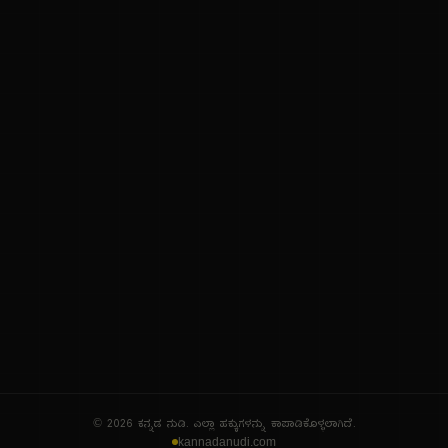
ನಮ್ಮ ಬಗ್ಗೆ
ಗೌಪ್ಯತೆ ನೀತಿ
ಸೇವಾ ನಿಯಮಗಳು
© 2026 ಕನ್ನಡ ನುಡಿ. ಎಲ್ಲಾ ಹಕ್ಕುಗಳನ್ನು ಕಾಪಾಡಿಕೊಳ್ಳಲಾಗಿದೆ.
kannadanudi.com