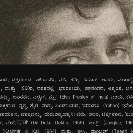
ಹಿಂದಿ, ಚಿತ್ರರಂಗದ, ಪೌರಾಣಿಕ, ನಟ, ಶಮ್ಮಿ, ಕಪೂರ್, ಅವರು, ಮುಂಬೈ
, ಮತ್ತು, 1960ರ, ದಶಕದಲ್ಲಿ, ಭಾರತೀಯ, ಚಿತ್ರರಂಗದ, ಅತ್ಯಂತ, ಜನಪ್
ನ್ನು, 'ಭಾರತದ, ಎಲ್ವಿಸ್, ಪ್ರೆಸ್ಲಿ' (Elvis Presley of India) ಎಂದು, ಕರ
ು, ಶಕ್ತಿಶಾಲಿ, ನೃತ್ಯ, ಶೈಲಿ, ಮತ್ತು, ಬಂಡಾಯದ, 'ಯಾಹೂ' (Yahoo) ಇಮೇಜ್‌ನ
'ನಾಯಕ'ನ, ಪಾತ್ರವನ್ನು, ಮರುವ್ಯಾಖ್ಯಾನಿಸಿದರು. ಅವರ, ಚಿತ್ರಗಳಾದ, '
್, ದೇಕೆ,देखो' (Dil Deke Dekho, 1959), 'ಜಂಗ್ಲಿ' (Junglee, 1961)
' (Kashmir Ki Kali, 1964), ಮತ್ತು, 'ತೀಸ್ರಿ, ಮಂಜಿಲ್' (Teesri Ma