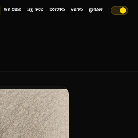
ಗೀತ ವಿಹಾರ
ಚಿತ್ರ ಸೌರಭ
ಪರಿಕರಗಳು
ಆಟಗಳು
ಜ್ಞಾನಪೀಠ