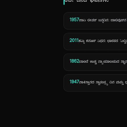
ಅದೇ ದಿನದ ಘಟನೆಗಳು
1957
ಜಾನಿ ಲೀವರ್ ಜನ್ಮದಿನ: ಬಾಲಿವುಡ್‌ನ 
2011
ಶಮ್ಮಿ ಕಪೂರ್ ನಿಧನ: ಭಾರತದ 'ಎಲ್ವಿಸ್ ಪ
1862
ಬಾಂಬೆ ಉಚ್ಚ ನ್ಯಾಯಾಲಯದ ಸ್ಥಾಪ
1947
ಪಾಕಿಸ್ತಾನದ ಸ್ವಾತಂತ್ರ್ಯ ದಿನ ಮತ್ತ