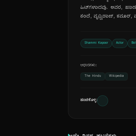
ಹಿಟ್‌ಗಳಾದವು. ಅವರ, ಹಾಡು
ತಂದೆ, ಪೃಥ್ವಿರಾಜ್, ಕಪೂರ್, 
Shammi Kapoor
Actor
Bo
ಆಧಾರಗಳು:
The Hindu
Wikipedia
ಹಂಚಿಕೊಳ್ಳಿ: