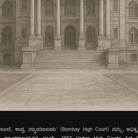
'ಬಾಂಬೆ, ಉಚ್ಚ, ನ್ಯಾಯಾಲಯ' (Bombay High Court) ವನ್ನು, ಅಧಿಕ