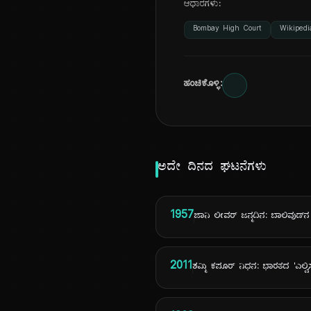
ಆಧಾರಗಳು:
Bombay High Court
Wikipedi
ಹಂಚಿಕೊಳ್ಳಿ:
ಅದೇ ದಿನದ ಘಟನೆಗಳು
1957
ಜಾನಿ ಲೀವರ್ ಜನ್ಮದಿನ: ಬಾಲಿವುಡ್‌ನ 
2011
ಶಮ್ಮಿ ಕಪೂರ್ ನಿಧನ: ಭಾರತದ 'ಎಲ್ವಿಸ್ ಪ