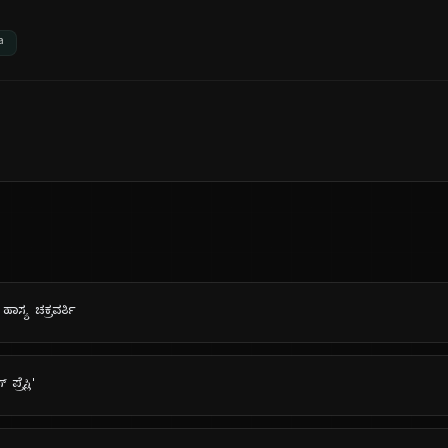
a
ಹಾಸ್ಯ ಚಕ್ರವರ್ತಿ
್ರೆಸ್ಲಿ'