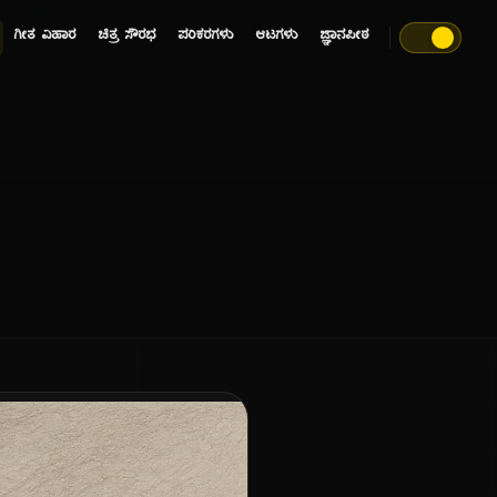
ಗೀತ ವಿಹಾರ
ಚಿತ್ರ ಸೌರಭ
ಪರಿಕರಗಳು
ಆಟಗಳು
ಜ್ಞಾನಪೀಠ