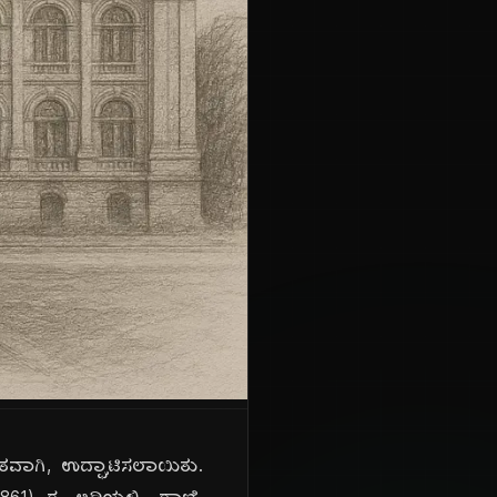
ೃತವಾಗಿ, ಉದ್ಘಾಟಿಸಲಾಯಿತು.