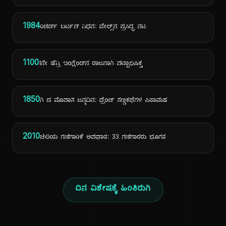
1984
ರಿಚರ್ಡ್ ಬರ್ಟನ್ ನಿಧನ: ವೇಲ್ಸ್‌ನ ಪ್ರಸಿದ್ಧ ನಟ
1100
Iನೇ ಹೆನ್ರಿ ಇಂಗ್ಲೆಂಡ್‌ನ ರಾಜನಾಗಿ ಪಟ್ಟಾಭಿಷಿಕ್ತ
1850
ಗಿ ಡ ಮೊಪಾಸ ಜನ್ಮದಿನ: ಫ್ರೆಂಚ್ ಸಣ್ಣಕಥೆಗಳ ಪಿತಾಮಹ
2010
ಚಿಲಿಯ ಗಣಿಗಾರಿಕೆ ಅಪಘಾತ: 33 ಗಣಿಗಾರರು ಭೂಗತ
ದಿನ ವಿಶೇಷಕ್ಕೆ ಹಿಂತಿರುಗಿ