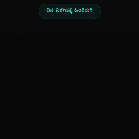
ದಿನ ವಿಶೇಷಕ್ಕೆ ಹಿಂತಿರುಗಿ
ಕನ್ನಡ ನುಡಿ
ಕನ್ನಡ ಭಾಷೆ, ಸಂಸ್ಕೃತಿ ಮತ್ತು ಸಾಮಾನ್ಯ ಜ್ಞಾನದ ಡಿಜಿಟಲ್ ಆರ್ಕೈವ್