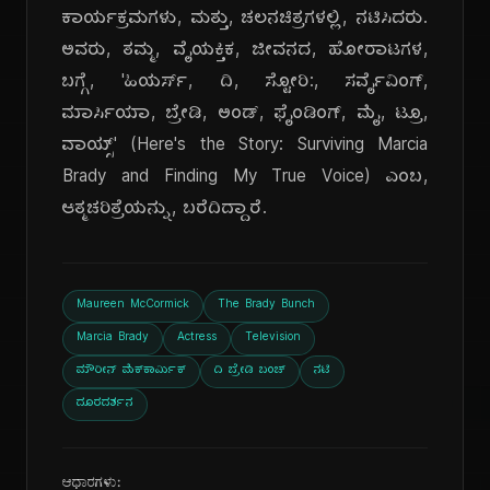
ಕಾರ್ಯಕ್ರಮಗಳು, ಮತ್ತು, ಚಲನಚಿತ್ರಗಳಲ್ಲಿ, ನಟಿಸಿದರು.
ಅವರು, ತಮ್ಮ, ವೈಯಕ್ತಿಕ, ಜೀವನದ, ಹೋರಾಟಗಳ,
ಬಗ್ಗೆ, 'ಹಿಯರ್ಸ್, ದಿ, ಸ್ಟೋರಿ:, ಸರ್ವೈವಿಂಗ್,
ಮಾರ್ಸಿಯಾ, ಬ್ರೇಡಿ, ಅಂಡ್, ಫೈಂಡಿಂಗ್, ಮೈ, ಟ್ರೂ,
ವಾಯ್ಸ್' (Here's the Story: Surviving Marcia
Brady and Finding My True Voice) ಎಂಬ,
ಆತ್ಮಚರಿತ್ರೆಯನ್ನು, ಬರೆದಿದ್ದಾರೆ.
Maureen McCormick
The Brady Bunch
Marcia Brady
Actress
Television
ಮೌರೀನ್ ಮೆಕ್‌ಕಾರ್ಮಿಕ್
ದಿ ಬ್ರೇಡಿ ಬಂಚ್
ನಟಿ
ದೂರದರ್ಶನ
ಆಧಾರಗಳು: