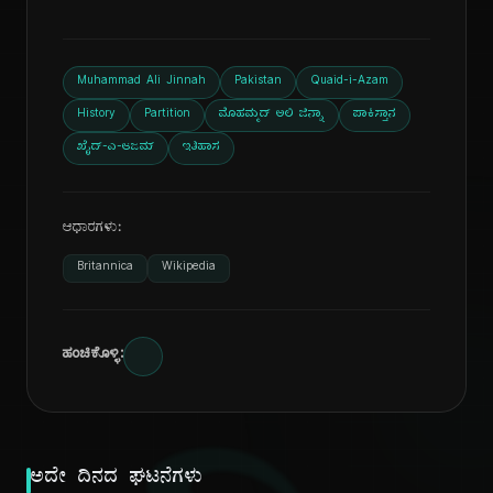
Muhammad Ali Jinnah
Pakistan
Quaid-i-Azam
History
Partition
ಮೊಹಮ್ಮದ್ ಅಲಿ ಜಿನ್ನಾ
ಪಾಕಿಸ್ತಾನ
ಖೈದ್-ಎ-ಆಜಮ್
ಇತಿಹಾಸ
ಆಧಾರಗಳು:
Britannica
Wikipedia
ಹಂಚಿಕೊಳ್ಳಿ:
ಅದೇ ದಿನದ ಘಟನೆಗಳು