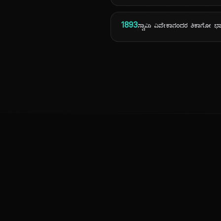
1893
ಸ್ವಾಮಿ ವಿವೇಕಾನಂದರ ಶಿಕಾಗೋ 
ಕನ್ನಡ ನುಡಿ
ಕನ್ನಡ ಭಾಷೆ, ಸಂಸ್ಕೃತಿ ಮತ್ತು ಸಾಮಾನ್ಯ ಜ್ಞಾನದ ಡಿಜಿಟಲ್ ಆರ್ಕೈವ್