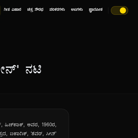
ಗೀತ ವಿಹಾರ
ಚಿತ್ರ ಸೌರಭ
ಪರಿಕರಗಳು
ಆಟಗಳು
ಜ್ಞಾನಪೀಠ
ೀನ್' ನಟಿ
, ಹಿಚ್‌ಕಾಕ್, ಅವರ, 1960ರ,
ಚಿತ್ರದ, ಐಕಾನಿಕ್, 'ಶವರ್, ಸೀನ್'