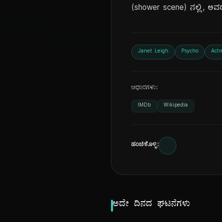
(shower scene) ನಲ್ಲಿ, ಅವ
Janet Leigh
Psycho
Actr
ಆಧಾರಗಳು:
IMDb
Wikipedia
ಹಂಚಿಕೊಳ್ಳಿ:
ಅದೇ ದಿನದ ಘಟನೆಗಳು