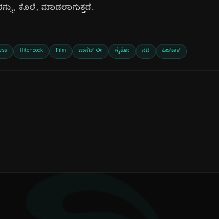
ರನ್ನು, ಕೊಲೆ, ಮಾಡಲಾಗುತ್ತದೆ.
ess
Hitchcock
Film
ಜಾನೆಟ್ ಲೀ
ಸೈಕೋ
ನಟಿ
ಹಿಚ್‌ಕಾಕ್