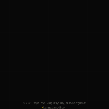
ನಮ್ಮ ಬಗ್ಗೆ
ಗೌಪ್ಯತೆ ನೀತಿ
ಸೇವಾ ನಿಯಮಗಳು
© 2026 ಕನ್ನಡ ನುಡಿ. ಎಲ್ಲಾ ಹಕ್ಕುಗಳನ್ನು ಕಾಪಾಡಿಕೊಳ್ಳಲಾಗಿದೆ.
kannadanudi.com