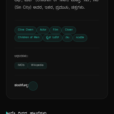
ಆಫ್, ಮೆನ್' (Children of Men) ಮತ್ತು, 'ಸಿನ್, ಸಿಟಿ'
(Sin City) ಅವರ, ಇತರ, ಪ್ರಮುಖ, ಚಿತ್ರಗಳು.
Clive Owen
Actor
Film
Closer
Children of Men
ಕ್ಲೈವ್ ಓವೆನ್
ನಟ
ಸಿನಿಮಾ
ಆಧಾರಗಳು:
IMDb
Wikipedia
ಹಂಚಿಕೊಳ್ಳಿ: