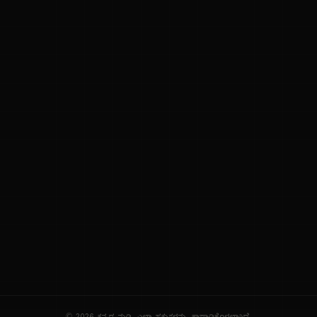
ನಮ್ಮ ಬಗ್ಗೆ
ಗೌಪ್ಯತೆ ನೀತಿ
ಸೇವಾ ನಿಯಮಗಳು