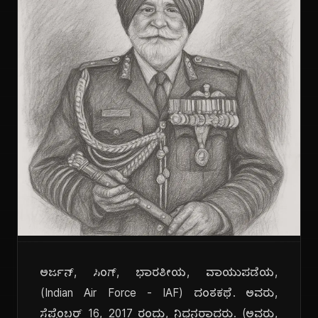
ಅರ್ಜನ್, ಸಿಂಗ್, ಭಾರತೀಯ, ವಾಯುಪಡೆಯ,
(Indian Air Force - IAF) ದಂತಕಥೆ. ಅವರು,
ಸೆಪ್ಟೆಂಬರ್ 16, 2017 ರಂದು, ನಿಧನರಾದರು. (ಅವರು,