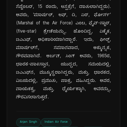
ಸೆಪ್ಟೆಂಬರ್, 15 ರಂದು, ಆಸ್ಪತ್ರೆಗೆ, ದಾಖಲಾಗಿದ್ದರು).
ಅವರು, 'ಮಾರ್ಷಲ್, ಆಫ್, ದಿ, ಏರ್, ಫೋರ್ಸ್'
(Marshal of the Air Force) ಎಂಬ, ಫೈವ್-ಸ್ಟಾರ್,
(five-star) ಶ್ರೇಣಿಯನ್ನು, ಹೊಂದಿದ್ದ, ಏಕೈಕ,
ಐಎಎಫ್, ಅಧಿಕಾರಿಯಾಗಿದ್ದಾರೆ. ಇದು, ಫೀಲ್ಡ್,
ಮಾರ್ಷಲ್‌ಗೆ, ಸಮಾನವಾದ, ಅತ್ಯುನ್ನತ,
ಗೌರವವಾಗಿದೆ. ಅರ್ಜನ್, ಸಿಂಗ್ ಅವರು, 1965ರ,
ಭಾರತ-ಪಾಕಿಸ್ತಾನ, ಯುದ್ಧದ, ಸಮಯದಲ್ಲಿ,
ಐಎಎಫ್‌ನ, ಮುಖ್ಯಸ್ಥರಾಗಿದ್ದರು, ಮತ್ತು, ಭಾರತದ,
ವಿಜಯದಲ್ಲಿ, ಪ್ರಮುಖ, ಪಾತ್ರ, ವಹಿಸಿದ್ದರು. ಅವರ,
ನಾಯಕತ್ವ, ಮತ್ತು, ಧೈರ್ಯಕ್ಕಾಗಿ, ಅವರನ್ನು,
ಗೌರವಿಸಲಾಗುತ್ತದೆ.
Arjan Singh
Indian Air Force