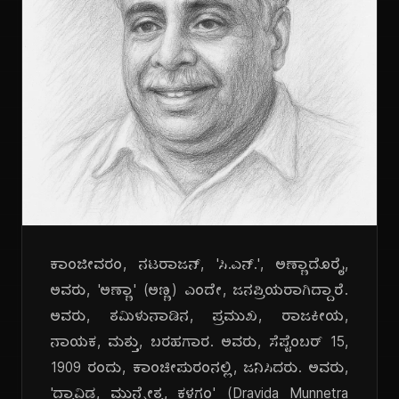
ಕಾಂಜೀವರಂ, ನಟರಾಜನ್, 'ಸಿ.ಎನ್.', ಅಣ್ಣಾದೊರೈ,
ಅವರು, 'ಅಣ್ಣಾ' (ಅಣ್ಣ) ಎಂದೇ, ಜನಪ್ರಿಯರಾಗಿದ್ದಾರೆ.
ಅವರು, ತಮಿಳುನಾಡಿನ, ಪ್ರಮುಖ, ರಾಜಕೀಯ,
ನಾಯಕ, ಮತ್ತು, ಬರಹಗಾರ. ಅವರು, ಸೆಪ್ಟೆಂಬರ್ 15,
1909 ರಂದು, ಕಾಂಚೀಪುರಂನಲ್ಲಿ, ಜನಿಸಿದರು. ಅವರು,
'ದ್ರಾವಿಡ, ಮುನ್ನೇತ್ರ, ಕಳಗಂ' (Dravida Munnetra