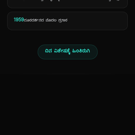
1959
ದೂರದರ್ಶನದ ಮೊದಲ ಪ್ರಸಾರ
ದಿನ ವಿಶೇಷಕ್ಕೆ ಹಿಂತಿರುಗಿ
ಕನ್ನಡ ನುಡಿ
ಕನ್ನಡ ಭಾಷೆ, ಸಂಸ್ಕೃತಿ ಮತ್ತು ಸಾಮಾನ್ಯ ಜ್ಞಾನದ ಡಿಜಿಟಲ್ ಆರ್ಕೈವ್