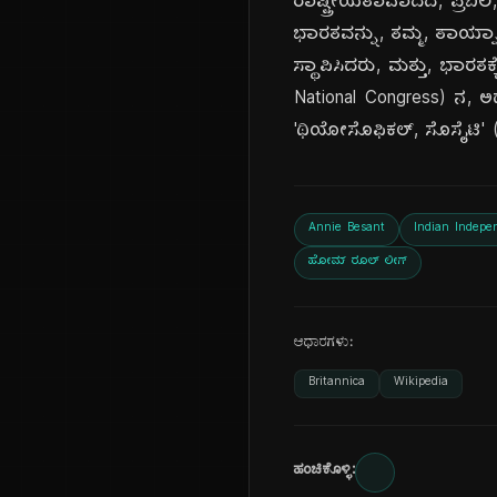
ರಾಷ್ಟ್ರೀಯತಾವಾದದ, ಪ್ರಬಲ, 
ಭಾರತವನ್ನು, ತಮ್ಮ, ತಾಯ್ನಾಡ
ಸ್ಥಾಪಿಸಿದರು, ಮತ್ತು, ಭಾರತಕ
National Congress) ನ, ಅ
'ಥಿಯೋಸೊಫಿಕಲ್, ಸೊಸೈಟಿ' (T
Annie Besant
Indian Indepe
ಹೋಮ್ ರೂಲ್ ಲೀಗ್
ಆಧಾರಗಳು:
Britannica
Wikipedia
ಹಂಚಿಕೊಳ್ಳಿ: