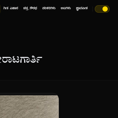
ಗೀತ ವಿಹಾರ
ಚಿತ್ರ ಸೌರಭ
ಪರಿಕರಗಳು
ಆಟಗಳು
ಜ್ಞಾನಪೀಠ
ೋರಾಟಗಾರ್ತಿ