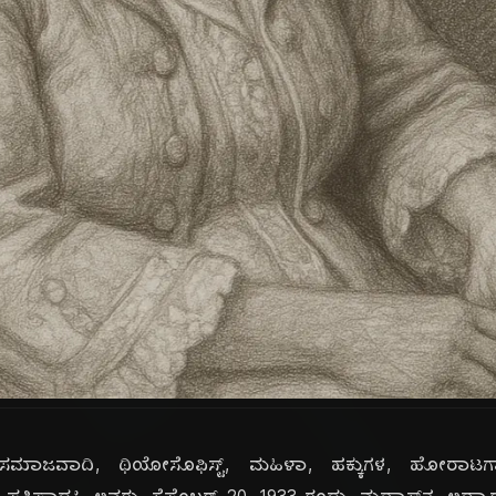
ಟಿಷ್, ಸಮಾಜವಾದಿ, ಥಿಯೋಸೊಫಿಸ್ಟ್, ಮಹಿಳಾ, ಹಕ್ಕುಗಳ, ಹೋರಾಟಗ