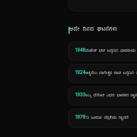
ಅದೇ ದಿನದ ಘಟನೆಗಳು
1948
ಮಹೇಶ್ ಭಟ್ ಜನ್ಮದಿನ: ಭಾರತೀಯ ಚ
1924
ಅಕ್ಕಿನೇನಿ ನಾಗೇಶ್ವರ ರಾವ್ ಜನ್ಮದಿನ
1933
ಆನ್ನಿ ಬೆಸೆಂಟ್ ನಿಧನ: ಭಾರತದ ಸ್ವಾ
1878
'ದಿ ಹಿಂದೂ' ಪತ್ರಿಕೆಯ ಸ್ಥಾಪನೆ