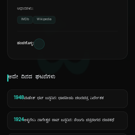
ಆಧಾರಗಳು:
ದಿ
IMDb
Wikipedia
ಹಂಚಿಕೊಳ್ಳಿ:
ಅದೇ ದಿನದ ಘಟನೆಗಳು
1948
ಮಹೇಶ್ ಭಟ್ ಜನ್ಮದಿನ: ಭಾರತೀಯ ಚಲನಚಿತ್ರ ನಿರ್ದೇಶಕ
1924
ಅಕ್ಕಿನೇನಿ ನಾಗೇಶ್ವರ ರಾವ್ ಜನ್ಮದಿನ: ತೆಲುಗು ಚಿತ್ರರಂಗದ ದಂತಕಥೆ