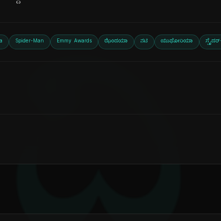
ದಿ
a
Spider-Man
Emmy Awards
ಝೆಂಡಯಾ
ನಟಿ
ಯುಫೋರಿಯಾ
ಸ್ಪೈಡರ