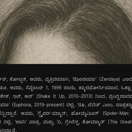
, ಕೋಲ್ಮನ್, ಅವರು, ವೃತ್ತಿಪರವಾಗಿ, 'ಝೆಂಡಯಾ' (Zendaya) ಎಂದು, ಪ
ಕಿ. ಅವರು, ಸೆಪ್ಟೆಂಬರ್ 1, 1996 ರಂದು, ಕ್ಯಾಲಿಫೋರ್ನಿಯಾದ, ಓಕ್ಲ್ಯಾಂ
್, 'ಶೇಕ್, ಇಟ್, ಅಪ್' (Shake It Up, 2010–2013) ನಿಂದ, ಪ್ರಸಿದ್ಧರಾ
 (Euphoria, 2019–present) ದಲ್ಲಿ, 'ರೂ, ಬೆನೆಟ್' ಎಂಬ, ಪಾತ್ರಕ್ಕಾಗಿ
ು, ಗೆದ್ದಿದ್ದಾರೆ. ಅವರು, 'ಸ್ಪೈಡರ್-ಮ್ಯಾನ್:, ಹೋಮ್ಕಮಿಂಗ್' (Spider-M
) ನಲ್ಲಿ, 'ಚಾನಿ' ಪಾತ್ರ, ಮತ್ತು, 'ದಿ, ಗ್ರೇಟೆಸ್ಟ್, ಶೋಮ್ಯಾನ್' (The Gre
ಾಗಿದ್ದಾರೆ.