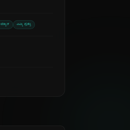
್-ಮ್ಯಾನ್
ಎಮ್ಮಿ ಪ್ರಶಸ್ತಿ