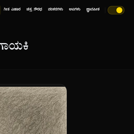
ಗೀತ ವಿಹಾರ
ಚಿತ್ರ ಸೌರಭ
ಪರಿಕರಗಳು
ಆಟಗಳು
ಜ್ಞಾನಪೀಠ
 ಗಾಯಕಿ