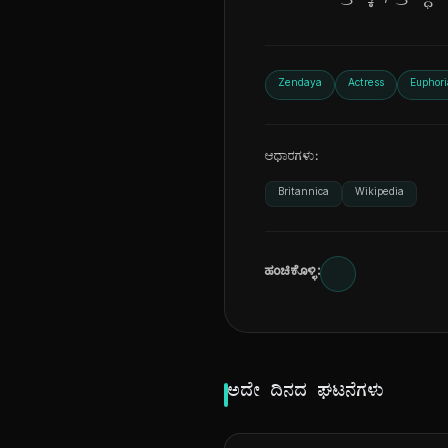
Zendaya
Actress
Euphori
ಆಧಾರಗಳು:
Britannica
Wikipedia
ಹಂಚಿಕೊಳ್ಳಿ:
ಅದೇ ದಿನದ ಘಟನೆಗಳು