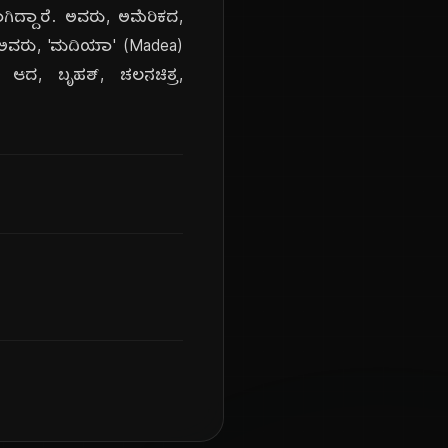
ಧರಾಗಿದ್ದಾರೆ. ಅವರು, ಅಮೆರಿಕದ,
ರು. ಅವರು, 'ಮದಿಯಾ' (Madea)
ದೇ, ಆದ, ಬೃಹತ್, ಚಲನಚಿತ್ರ,