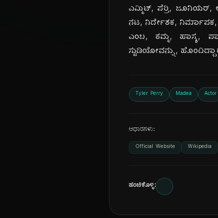
ಎಮ್ಮಿಟ್, ಪೆರ್ರಿ, ಜೂನಿಯರ್, 
ನಟ, ನಿರ್ದೇಶಕ, ನಿರ್ಮಾಪಕ, 
ಎಂಬ, ತಮ್ಮ, ಹಾಸ್ಯ, ಪಾತ್ರ
ಸ್ಟುಡಿಯೋವನ್ನು, ಹೊಂದಿದ್ದಾರ
Tyler Perry
Madea
Actor
ಆಧಾರಗಳು:
Official Website
Wikipedia
ಹಂಚಿಕೊಳ್ಳಿ: