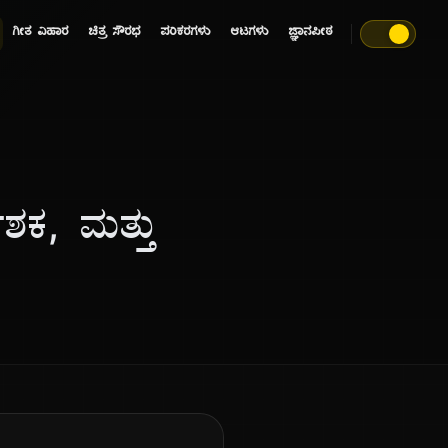
ಗೀತ ವಿಹಾರ
ಚಿತ್ರ ಸೌರಭ
ಪರಿಕರಗಳು
ಆಟಗಳು
ಜ್ಞಾನಪೀಠ
ೇಶಕ, ಮತ್ತು