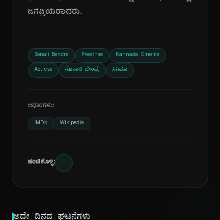
ಜನಪ್ರಿಯರಾದರು.
Sonali Bendre
Preethse
Kannada Cinema
Actress
ಸೊನಾಲಿ ಬೇಂದ್ರೆ
ಸಿನಿಮಾ
ಆಧಾರಗಳು:
IMDb
Wikipedia
ಹಂಚಿಕೊಳ್ಳಿ:
ಅದೇ ದಿನದ ಘಟನೆಗಳು