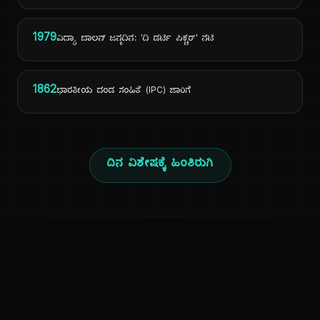
1979
ವಿದ್ಯಾ ಬಾಲನ್ ಜನ್ಮದಿನ: 'ದಿ ಡರ್ಟಿ ಪಿಕ್ಚರ್' ನಟಿ
1862
ಭಾರತೀಯ ದಂಡ ಸಂಹಿತೆ (IPC) ಜಾರಿಗೆ
ದಿನ ವಿಶೇಷಕ್ಕೆ ಹಿಂತಿರುಗಿ
ಕನ್ನಡ ನುಡಿ