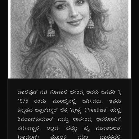
ಬಾಲಿವುಡ್ ನಟಿ ಸೊನಾಲಿ ಬೇಂದ್ರೆ ಅವರು ಜನವರಿ 1,
1975 ರಂದು ಮುಂಬೈನಲ್ಲಿ ಜನಿಸಿದರು. ಇವರು
ಕನ್ನಡದ ಬ್ಲಾಕ್‌ಬಸ್ಟರ್ ಚಿತ್ರ 'ಪ್ರೀತ್ಸೆ' (Preethse) ಯಲ್ಲಿ
ಶಿವರಾಜ್‌ಕುಮಾರ್ ಮತ್ತು ಉಪೇಂದ್ರ ಅವರೊಂದಿಗೆ
ನಟಿಸಿದ್ದಾರೆ. ಅಲ್ಲದೆ 'ಹಮ್ಸೇ ಹೈ ಮುಕಾಬಲಾ'
(ಕಾದಲನ್) ಮೂಲಕ ದಕ್ಷಿಣ ಭಾರತದಲ್ಲಿ