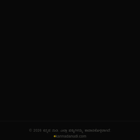
ನಮ್ಮ ಬಗ್ಗೆ
ಗೌಪ್ಯತೆ ನೀತಿ
ಸೇವಾ ನಿಯಮಗಳು
© 2026 ಕನ್ನಡ ನುಡಿ. ಎಲ್ಲಾ ಹಕ್ಕುಗಳನ್ನು ಕಾಪಾಡಿಕೊಳ್ಳಲಾಗಿದೆ.
kannadanudi.com