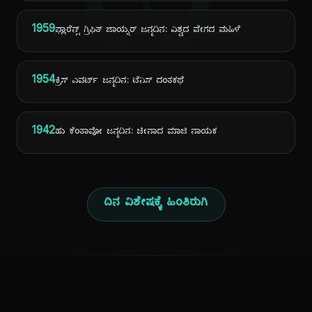
ದಿ
1959
ಫ್ಲಾರೆನ್ಸ್ ಗ್ರಿಫಿತ್ ಜಾಯ್ನರ್ ಜನ್ಮದಿನ: ವಿಶ್ವದ ವೇಗದ ಮಹಿಳೆ
1954
ಕ್ರಿಸ್ ಎವರ್ಟ್ ಜನ್ಮದಿನ: ಟೆನಿಸ್ ದಂತಕಥೆ
1942
ಹು ಕೆಂತಾವೋ ಜನ್ಮದಿನ: ಚೀನಾದ ಮಾಜಿ ನಾಯಕ
ದಿನ ವಿಶೇಷಕ್ಕೆ ಹಿಂತಿರುಗಿ