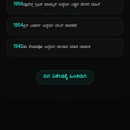
ದಿ
1959
ಫ್ಲಾರೆನ್ಸ್ ಗ್ರಿಫಿತ್ ಜಾಯ್ನರ್ ಜನ್ಮದಿನ: ವಿಶ್ವದ ವೇಗದ ಮಹಿಳೆ
1954
ಕ್ರಿಸ್ ಎವರ್ಟ್ ಜನ್ಮದಿನ: ಟೆನಿಸ್ ದಂತಕಥೆ
1942
ಹು ಕೆಂತಾವೋ ಜನ್ಮದಿನ: ಚೀನಾದ ಮಾಜಿ ನಾಯಕ
ದಿನ ವಿಶೇಷಕ್ಕೆ ಹಿಂತಿರುಗಿ