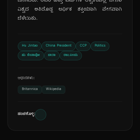
ಜನಿಸಿದರು. ಅವರ ಹತ್ತು ವರ್ಷಗಳ ಆಳ್ವಿಕೆಯಲ್ಲಿ ಚೀನಾ
ವಿಶ್ವದ ಅತಿದೊಡ್ಡ ಆರ್ಥಿಕ ಶಕ್ತಿಯಾಗಿ ವೇಗವಾಗಿ
ಬೆಳೆಯಿತು.
Hu Jintao
China President
CCP
Politics
ಹು ಕೆಂತಾವೋ
ಚೀನಾ
ರಾಜಕೀಯ
ಆಧಾರಗಳು:
Britannica
Wikipedia
ಹಂಚಿಕೊಳ್ಳಿ: