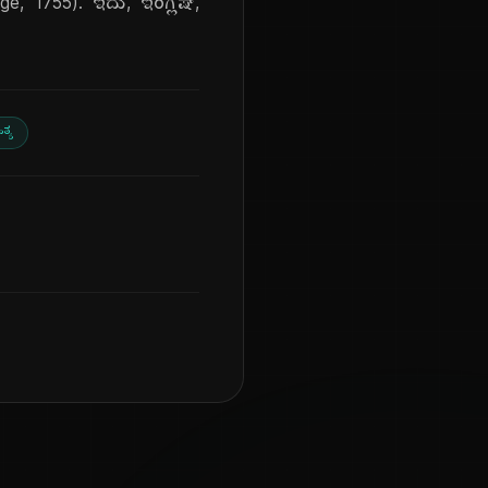
age, 1755). ಇದು, ಇಂಗ್ಲಿಷ್,
ಿತ್ಯ