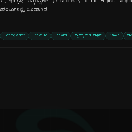
, ದಿ, ಇಂಗ್ಲಿಷ್, ಲ್ಯಾಂಗ್ವೇಜ್' (A Dictionary of the English Langu
ಘಂಟುಗಳಲ್ಲಿ, ಒಂದಾಗಿದೆ.
Lexicographer
Literature
England
ಸ್ಯಾಮ್ಯುಯೆಲ್ ಜಾನ್ಸನ್
ನಿಘಂಟು
ಸಾಹ