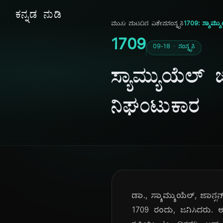
ಕನ್ನಡ ನುಡಿ
ಮುಖ ಪುಟ
ದಿನ ವಿಶೇಷ
ಸಂಸ್ಕೃತಿ
1709: ಸ್ಯಾಮ್ಯ
1709
09-18 · ಸಂಸ್ಕೃತಿ
ಸ್ಯಾಮ್ಯುಯೆಲ್ 
ನಿಘಂಟುಕಾರ
ಡಾ., ಸ್ಯಾಮ್ಯುಯೆಲ್, ಜಾನ್ಸನ
1709 ರಂದು, ಜನಿಸಿದರು. ಅವ