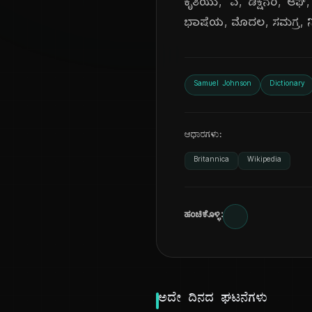
ಕೃತಿಯು, 'ಎ, ಡಿಕ್ಷನರಿ, ಆಫ್
ಭಾಷೆಯ, ಮೊದಲ, ಸಮಗ್ರ, ನಿ
Samuel Johnson
Dictionary
ಆಧಾರಗಳು:
Britannica
Wikipedia
ಹಂಚಿಕೊಳ್ಳಿ:
ಅದೇ ದಿನದ ಘಟನೆಗಳು