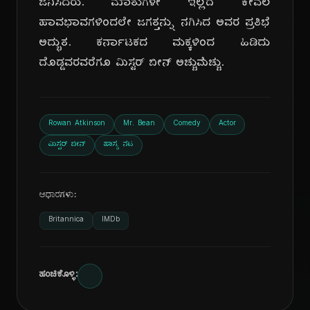
ಜನಿಸಿದರು. ಮಾತುಗಳೇ ಇಲ್ಲದೆ ಕೇವಲ
ಹಾವಭಾವಗಳಿಂದಲೇ ಜಗತ್ತನ್ನು ನಗಿಸಿದ ಅವರ ಪ್ರತಿಭೆ
ಅದ್ಭುತ. ಕರ್ನಾಟಕದ ಮಕ್ಕಳಿಂದ ಹಿಡಿದು
ದೊಡ್ಡವರವರೆಗೂ ಮಿಸ್ಟರ್ ಬೀನ್ ಅಚ್ಚುಮೆಚ್ಚು.
Rowan Atkinson
Mr. Bean
Comedy
Actor
ಮಿಸ್ಟರ್ ಬೀನ್
ಹಾಸ್ಯ ನಟ
ಆಧಾರಗಳು:
Britannica
IMDb
ಹಂಚಿಕೊಳ್ಳಿ: