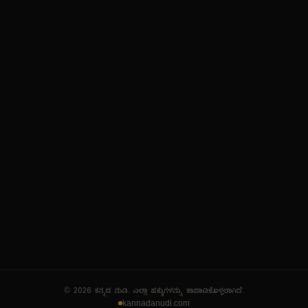
ನಮ್ಮ ಬಗ್ಗೆ
ಗೌಪ್ಯತೆ ನೀತಿ
ಸೇವಾ ನಿಯಮಗಳು
© 2026 ಕನ್ನಡ ನುಡಿ. ಎಲ್ಲಾ ಹಕ್ಕುಗಳನ್ನು ಕಾಪಾಡಿಕೊಳ್ಳಲಾಗಿದೆ.
kannadanudi.com