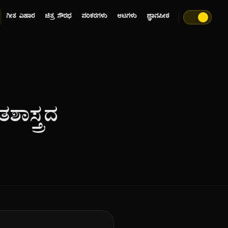
ಗೀತ ವಿಹಾರ
ಚಿತ್ರ ಸೌರಭ
ಪರಿಕರಗಳು
ಆಟಗಳು
ಜ್ಞಾನಪೀಠ
ಶಾಸ್ತ್ರದ