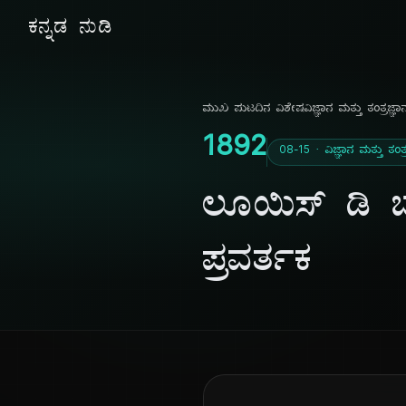
ಕನ್ನಡ ನುಡಿ
ಮುಖ ಪುಟ
ದಿನ ವಿಶೇಷ
ವಿಜ್ಞಾನ ಮತ್ತು ತಂತ್ರಜ್ಞಾ
1892
08-15 · ವಿಜ್ಞಾನ ಮತ್ತು ತಂತ್
ಲೂಯಿಸ್ ಡಿ ಬ್ರ
ಪ್ರವರ್ತಕ