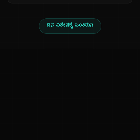
ದಿನ ವಿಶೇಷಕ್ಕೆ ಹಿಂತಿರುಗಿ
ಕನ್ನಡ ನುಡಿ
ಕನ್ನಡ ಭಾಷೆ, ಸಂಸ್ಕೃತಿ ಮತ್ತು ಸಾಮಾನ್ಯ ಜ್ಞಾನದ ಡಿಜಿಟಲ್ ಆರ್ಕೈವ್