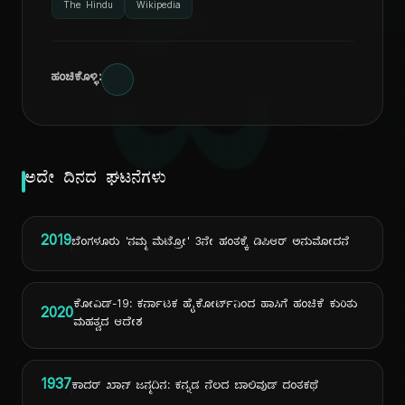
ದಿ
The Hindu
Wikipedia
ಹಂಚಿಕೊಳ್ಳಿ:
ಅದೇ ದಿನದ ಘಟನೆಗಳು
2019
ಬೆಂಗಳೂರು 'ನಮ್ಮ ಮೆಟ್ರೋ' 3ನೇ ಹಂತಕ್ಕೆ ಡಿಪಿಆರ್ ಅನುಮೋದನೆ
ಕೋವಿಡ್-19: ಕರ್ನಾಟಕ ಹೈಕೋರ್ಟ್‌ನಿಂದ ಹಾಸಿಗೆ ಹಂಚಿಕೆ ಕುರಿತು
2020
ಮಹತ್ವದ ಆದೇಶ
1937
ಕಾದರ್ ಖಾನ್ ಜನ್ಮದಿನ: ಕನ್ನಡ ನೆಲದ ಬಾಲಿವುಡ್ ದಂತಕಥೆ