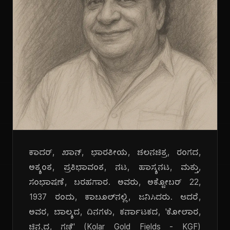
ಕಾದರ್, ಖಾನ್, ಭಾರತೀಯ, ಚಲನಚಿತ್ರ, ರಂಗದ,
ಅತ್ಯಂತ, ಪ್ರತಿಭಾವಂತ, ನಟ, ಹಾಸ್ಯನಟ, ಮತ್ತು,
ಸಂಭಾಷಣೆ, ಬರಹಗಾರ. ಅವರು, ಅಕ್ಟೋಬರ್ 22,
1937 ರಂದು, ಕಾಬೂಲ್‌ನಲ್ಲಿ, ಜನಿಸಿದರು. ಆದರೆ,
ಅವರ, ಬಾಲ್ಯದ, ದಿನಗಳು, ಕರ್ನಾಟಕದ, 'ಕೋಲಾರ,
ಚಿನ್ನದ, ಗಣಿ' (Kolar Gold Fields - KGF)