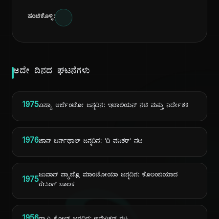
ಹಂಚಿಕೊಳ್ಳಿ:
ಅದೇ ದಿನದ ಘಟನೆಗಳು
1975
ಏಷ್ಯಾ ಆರ್ಜೆಂಟೋ ಜನ್ಮದಿನ: ಇಟಾಲಿಯನ್ ನಟಿ ಮತ್ತು ನಿರ್ದೇಶಕಿ
1976
ಜಾನ್ ಬರ್ನ್‌ಥಾಲ್ ಜನ್ಮದಿನ: 'ದಿ ಪನಿಶರ್' ನಟ
ಜುವಾನ್ ಪ್ಯಾಬ್ಲೊ ಮಾಂಟೋಯಾ ಜನ್ಮದಿನ: ಕೊಲಂಬಿಯಾದ
1975
ರೇಸಿಂಗ್ ಚಾಲಕ