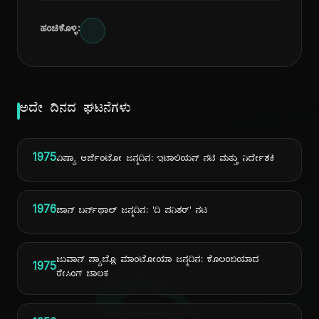
ಹಂಚಿಕೊಳ್ಳಿ:
ಅದೇ ದಿನದ ಘಟನೆಗಳು
1975
ಏಷ್ಯಾ ಆರ್ಜೆಂಟೋ ಜನ್ಮದಿನ: ಇಟಾಲಿಯನ್ ನಟಿ ಮತ್ತು ನಿರ್ದೇಶಕಿ
1976
ಜಾನ್ ಬರ್ನ್‌ಥಾಲ್ ಜನ್ಮದಿನ: 'ದಿ ಪನಿಶರ್' ನಟ
ಜುವಾನ್ ಪ್ಯಾಬ್ಲೊ ಮಾಂಟೋಯಾ ಜನ್ಮದಿನ: ಕೊಲಂಬಿಯಾದ
1975
ರೇಸಿಂಗ್ ಚಾಲಕ