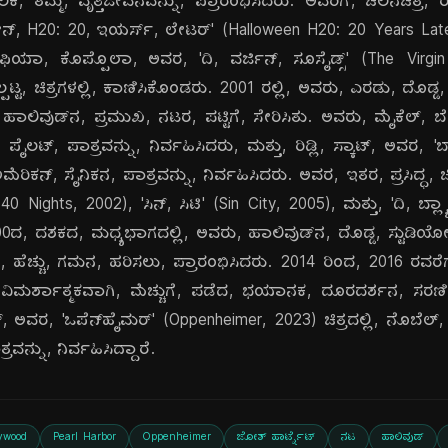
 ತಮ್ಮ, ವೃತ್ತಿಜೀವನವನ್ನು, ಪ್ರಾರಂಭಿಸಿದರು. ಅವರಿಗೆ, ಚಲನಚಿತ್ರ, ರಂ
ೋವೀನ್, H20: 20, ಇಯರ್ಸ್, ಲೇಟರ್' (Halloween H20: 20 Years L
ಿಯಾ, ಕೊಪ್ಪೊಲಾ, ಅವರ, 'ದಿ, ವರ್ಜಿನ್, ಸೂಸೈಡ್ಸ್' (The Virgi
್ಪಟ್ಟ, ಚಿತ್ರಗಳಲ್ಲಿ, ಕಾಣಿಸಿಕೊಂಡರು. 2001 ರಲ್ಲಿ, ಅವರು, ಎರಡು, ದೊಡ್ಡ, ಬ
ಹಾಲಿವುಡ್‌ನ, ಪ್ರಮುಖ, ನಟರ, ಪಟ್ಟಿಗೆ, ಸೇರಿಸಿತು. ಅವರು, ಮೈಕೆಲ್, 
, ಪೈಲಟ್, ಪಾತ್ರವನ್ನು, ನಿರ್ವಹಿಸಿದರು, ಮತ್ತು, ರಿಡ್ಲಿ, ಸ್ಕಾಟ್, ಅವರ, 'ಬ
ೆರಿಕನ್, ಸೈನಿಕನ, ಪಾತ್ರವನ್ನು, ನಿರ್ವಹಿಸಿದರು. ಅವರ, ಇತರ, ಪ್ರಸಿದ್ಧ, ಚಿ
40 Nights, 2002), 'ಸಿನ್, ಸಿಟಿ' (Sin City, 2005), ಮತ್ತು, 'ದಿ, ಬ್
00ದ, ದಶಕದ, ಮಧ್ಯಭಾಗದಲ್ಲಿ, ಅವರು, ಹಾಲಿವುಡ್‌ನ, ದೊಡ್ಡ, ಸ್ಟುಡಿಯೋ
ೆ, ಹೆಚ್ಚು, ಗಮನ, ಹರಿಸಲು, ಪ್ರಾರಂಭಿಸಿದರು. 2014 ರಿಂದ, 2016 ರವರೆಗೆ, ಅ
ಿಮರ್ಶಾತ್ಮಕವಾಗಿ, ಮೆಚ್ಚುಗೆ, ಪಡೆದ, ಭಯಾನಕ, ದೂರದರ್ಶನ, ಸರಣಿಯಲ್
 ಅವರ, 'ಒಪೆನ್‌ಹೈಮರ್' (Oppenheimer, 2023) ಚಿತ್ರದಲ್ಲಿ, ನೊಬೆಲ್, ಪ್ರ
್ರವನ್ನು, ನಿರ್ವಹಿಸಿದ್ದಾರೆ.
ywood
Pearl Harbor
Oppenheimer
ಜೋಶ್ ಹಾರ್ಟ್ನೆಟ್
ನಟ
ಹಾಲಿವುಡ್