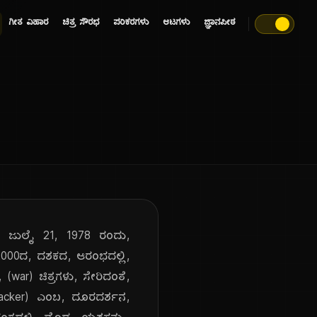
ಗೀತ ವಿಹಾರ
ಚಿತ್ರ ಸೌರಭ
ಪರಿಕರಗಳು
ಆಟಗಳು
ಜ್ಞಾನಪೀಠ
ು, ಜುಲೈ 21, 1978 ರಂದು,
2000ದ, ದಶಕದ, ಆರಂಭದಲ್ಲಿ,
(war) ಚಿತ್ರಗಳು, ಸೇರಿದಂತೆ,
' (Cracker) ಎಂಬ, ದೂರದರ್ಶನ,