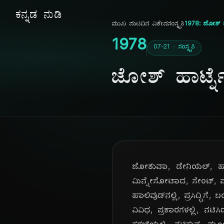
ಕನ್ನಡ ನುಡಿ
ಮುಖ ಪುಟ
ದಿನ ವಿಶೇಷ
ಸಂಸ್ಕೃತಿ
1978: ಜೋಶ್ ಹಾ
1978
07-21 · ಸಂಸ್ಕೃತಿ
ಜೋಶ್ ಹಾರ್ಟ್ನ
ಜೋಶುವಾ, ಡೇನಿಯಲ್, ಹಾರ್
ಮಿನ್ನೇಸೋಟಾದ, ಸೇಂಟ್, ಪಾ
ಹಾಲಿವುಡ್‌ನಲ್ಲಿ, ಪ್ರಸಿದ್ಧ
ವಿವಿಧ, ಪ್ರಕಾರಗಳಲ್ಲಿ, ನಟಿಸ