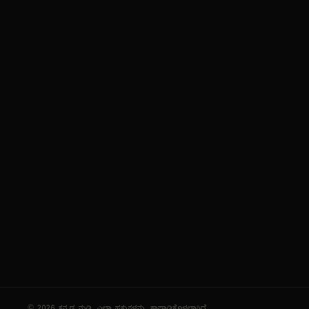
ಕನ್ನಡ ನುಡಿ
ಕನ್ನಡ ಭಾಷೆ, ಸಂಸ್ಕೃತಿ ಮತ್ತು ಸಾಮಾನ್ಯ ಜ್ಞಾನದ ಡಿಜಿಟಲ್ ಆರ್ಕೈವ್
ಜ್ಞಾನಕೋಶ
ಚಿತ್ರ ಸೌರಭ
ಪ್ರಚಲಿತ ಲೇಖನಗಳು
ಆಟಗಳು
ಗೀತ ವಿಹಾರ
ಜ್ಞಾನಪೀಠ
ದಿನ ವಿಶೇಷ
ಪರಿಕರಗಳು