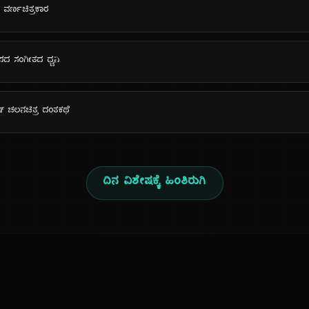
' ನ ವರ್ಣಚಿತ್ರಕಾರ
ನಪದ ಸಂಗೀತದ ಧ್ವನಿ
ಡಿಷ್ ಚಲನಚಿತ್ರ ದಂತಕಥೆ
ದಿನ ವಿಶೇಷಕ್ಕೆ ಹಿಂತಿರುಗಿ