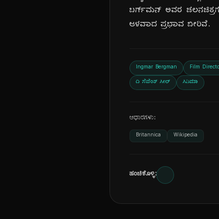
ಬರ್ಗ್‌ಮನ್ ಅವರ ಚಲನಚಿತ್ರಗಳ
ಆಳವಾದ ಪ್ರಭಾವ ಬೀರಿವೆ.
Ingmar Bergman
Film Directo
ದಿ ಸೆವೆಂತ್ ಸೀಲ್
ಸಿನಿಮಾ
ಆಧಾರಗಳು:
Britannica
Wikipedia
ಹಂಚಿಕೊಳ್ಳಿ: