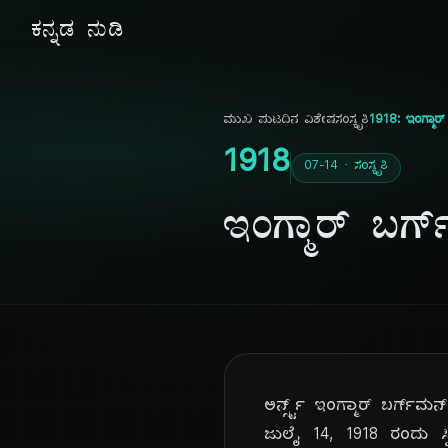
ಕನ್ನಡ ನುಡಿ
ಮುಖ ಪುಟ
ದಿನ ವಿಶೇಷ
ಸಂಸ್ಕೃತಿ
1918: ಇಂಗ್ಮಾರ್
1918
07-14 · ಸಂಸ್ಕೃತಿ
ಇಂಗ್ಮಾರ್ ಬರ್ಗ
ಅರ್ನ್ಸ್ಟ್ ಇಂಗ್ಮಾರ್ ಬರ್ಗ್‌ಮ
ಜುಲೈ 14, 1918 ರಂದು ಸ್ವ