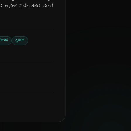
ವರಂತಹ ಅನೇಕ ನಿರ್ದೇಶಕರ ಮೇಲೆ
ರ್ದೇಶಕ
ಸ್ವೀಡನ್