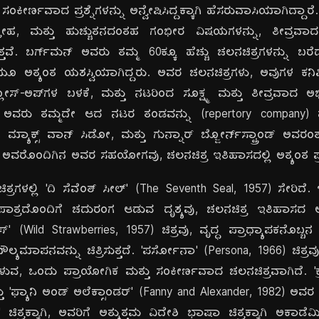
ಂಕೀರ್ಣವಾದ ಪ್ರಶ್ನೆಗಳನ್ನು ಅನ್ವೇಷಿಸಿದ್ದಕ್ಕಾಗಿ ಹೆಸರುವಾಸಿಯಾಗಿದ್ದಾರ
ರೋಹ, ಮತ್ತು ಹುಚ್ಚುತನದಂತಹ ಗಂಭೀರ ವಿಷಯಗಳನ್ನು, ತೀವ್ರವಾದ
್ತವೆ. ಬರ್ಗ್‌ಮನ್ ಅವರು ತಮ್ಮ 60ಕ್ಕೂ ಹೆಚ್ಚು ಚಲನಚಿತ್ರಗಳನ್ನು ಬರೆದ
ೂ ಅತ್ಯಂತ ಯಶಸ್ವಿಯಾಗಿದ್ದರು. ಅವರ ಚಲನಚಿತ್ರಗಳು, ಅವುಗಳ ಕನಿಷ್
ಸ್-ಅಪ್‌ಗಳ ಬಳಕೆ, ಮತ್ತು ನಟರಿಂದ ಸೂಕ್ಷ್ಮ ಮತ್ತು ತೀವ್ರವಾದ
ಾಗಿವೆ. ಅವರು ತಮ್ಮದೇ ಆದ ನಟರ ತಂಡವನ್ನು (repertory company) ಹ
ಮ್ಯಾಕ್ಸ್ ವಾನ್ ಸಿಡೋ, ಮತ್ತು ಗುನ್ನಾರ್ ಬ್ಜೋರ್ನ್‌ಸ್ಟ್ರಾಂಡ್ ಅವರಂತ
ಸ್ಟ್ ಅವರೊಂದಿಗಿನ ಅವರ ಸಹಯೋಗವು, ಚಲನಚಿತ್ರ ಇತಿಹಾಸದಲ್ಲಿ ಅತ್ಯಂತ ಪ್ರಸ
ಿತ್ರಗಳಲ್ಲಿ 'ದಿ ಸೆವೆಂತ್ ಸೀಲ್' (The Seventh Seal, 1957) ಸೇರಿದೆ
 ಪಾತ್ರದೊಂದಿಗೆ ಚದುರಂಗ ಆಡುವ ದೃಶ್ಯವು, ಚಲನಚಿತ್ರ ಇತಿಹಾಸದ ಅತ್
ಬೆರೀಸ್' (Wild Strawberries, 1957) ಚಿತ್ರವು, ವೃದ್ಧ ಪ್ರಾಧ್ಯಾಪಕನೊಬ
ಪನವನ್ನು ಚಿತ್ರಿಸುತ್ತದೆ. 'ಪರ್ಸೋನಾ' (Persona, 1966) ಚಿತ್ರವು, 
ಳುವ, ಒಂದು ಪ್ರಾಯೋಗಿಕ ಮತ್ತು ಸಂಕೀರ್ಣವಾದ ಚಲನಚಿತ್ರವಾಗಿದೆ. 'ಕ್ರೈ
ು 'ಫ್ಯಾನಿ ಅಂಡ್ ಅಲೆಕ್ಸಾಂಡರ್' (Fanny and Alexander, 1982) ಅವ
 ಚಿತ್ರಕ್ಕಾಗಿ, ಅವರಿಗೆ ಅತ್ಯುತ್ತಮ ವಿದೇಶಿ ಭಾಷಾ ಚಿತ್ರಕ್ಕಾಗಿ ಅಕಾಡೆಮಿ 