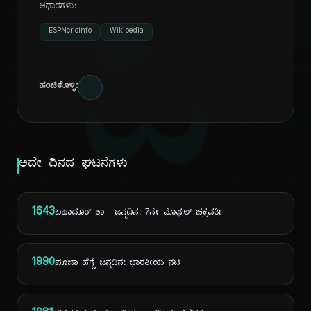
ಆಧಾರಗಳು:
ದಿ
ESPNcricinfo
Wikipedia
ಹಂಚಿಕೊಳ್ಳಿ:
ಅದೇ ದಿನದ ಘಟನೆಗಳು
1643
ಬಹಾದೂರ್ ಶಾ I ಜನ್ಮದಿನ: 7ನೇ ಮೊಘಲ್ ಚಕ್ರವರ್ತಿ
1990
ಪೂಜಾ ಹೆಗ್ಡೆ ಜನ್ಮದಿನ: ಭಾರತೀಯ ನಟಿ