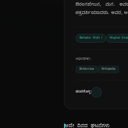
ಔರಂಗಜೇಬನ, ಮಗ. ಅವರು, 
ಚಕ್ರವರ್ತಿಯಾದರು. ಅವರ, ಆಳ
Bahadur Shah I
Mughal Emp
ಆಧಾರಗಳು:
Britannica
Wikipedia
ಹಂಚಿಕೊಳ್ಳಿ:
ಅದೇ ದಿನದ ಘಟನೆಗಳು