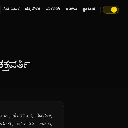
ಗೀತ ವಿಹಾರ
ಚಿತ್ರ ಸೌರಭ
ಪರಿಕರಗಳು
ಆಟಗಳು
ಜ್ಞಾನಪೀಠ
ರವರ್ತಿ
 ಎಂಬ, ಹೆಸರಿನಿಂದ, ಮೊಘಲ್,
ದಲ್ಲಿ, ಜನಿಸಿದರು. ಅವರು,