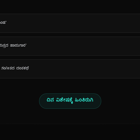
ಿಂಹ'
ಮಪುತ್ರದ ಹಾಡುಗಾರ'
ಯ ಸಂಗೀತದ ದಂತಕಥೆ
ದಿನ ವಿಶೇಷಕ್ಕೆ ಹಿಂತಿರುಗಿ