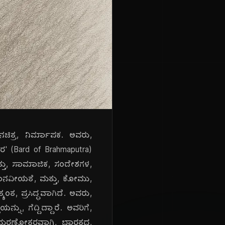
ಿತ್ರ, ನಿರ್ಮಾಪಕ. ಅವರು,
ಾರ' (Bard of Brahmaputra)
ತ್ತು, ಸಾಮಾಜಿಕ, ಸಂದೇಶಗಳ,
, ಮಾನವೀಯತೆ, ಮತ್ತು, ಕೋಮು,
ಂತ, ಪ್ರಸಿದ್ಧವಾಗಿದೆ. ಅವರು,
ಿಯನ್ನು, ಗೆದ್ದಿದ್ದಾರೆ. ಅವರಿಗೆ,
ು, ಮರಣೋತ್ತರವಾಗಿ, ಭಾರತದ,