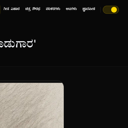
ಗೀತ ವಿಹಾರ
ಚಿತ್ರ ಸೌರಭ
ಪರಿಕರಗಳು
ಆಟಗಳು
ಜ್ಞಾನಪೀಠ
ಹಾಡುಗಾರ'