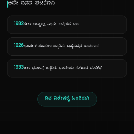
ಅದೇ ದಿನದ ಘಟನೆಗಳು
1982
ಶೇಖ್ ಅಬ್ದುಲ್ಲಾ ನಿಧನ: 'ಕಾಶ್ಮೀರದ ಸಿಂಹ'
1926
ಭೂಪೇನ್ ಹಜಾರಿಕಾ ಜನ್ಮದಿನ: 'ಬ್ರಹ್ಮಪುತ್ರದ ಹಾಡುಗಾರ'
1933
ಆಶಾ ಭೋಂಸ್ಲೆ ಜನ್ಮದಿನ: ಭಾರತೀಯ ಸಂಗೀತದ ದಂತಕಥೆ
ದಿನ ವಿಶೇಷಕ್ಕೆ ಹಿಂತಿರುಗಿ