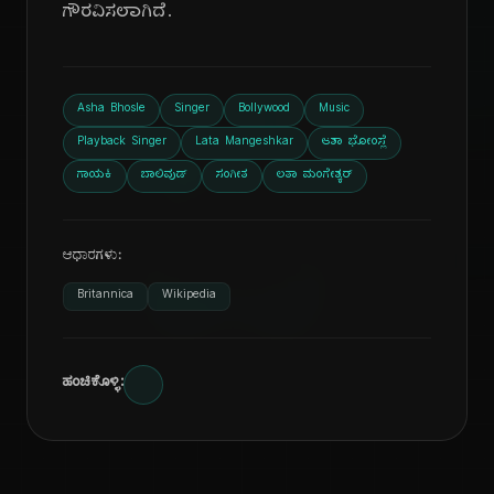
ಗೌರವಿಸಲಾಗಿದೆ.
ದಿ
Asha Bhosle
Singer
Bollywood
Music
Playback Singer
Lata Mangeshkar
ಆಶಾ ಭೋಂಸ್ಲೆ
ಗಾಯಕಿ
ಬಾಲಿವುಡ್
ಸಂಗೀತ
ಲತಾ ಮಂಗೇಶ್ಕರ್
ಆಧಾರಗಳು:
Britannica
Wikipedia
ಹಂಚಿಕೊಳ್ಳಿ: