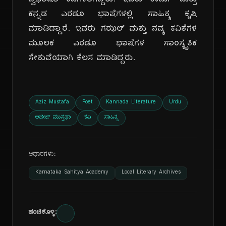
ದ್ವಿಭಾಷಾ ಕವಿಗಳಾಗಿದ್ದರು. ಇವರು ಉರ್ದು ಮತ್ತು
ಕನ್ನಡ ಎರಡೂ ಭಾಷೆಗಳಲ್ಲಿ ಸಾಹಿತ್ಯ ಕೃಷಿ
ಮಾಡಿದ್ದಾರೆ. ಇವರು ಗಝಲ್ ಮತ್ತು ನವ್ಯ ಕವಿತೆಗಳ
ಮೂಲಕ ಎರಡೂ ಭಾಷೆಗಳ ಸಾಂಸ್ಕೃತಿಕ
ಸೇತುವೆಯಾಗಿ ಕೆಲಸ ಮಾಡಿದ್ದರು.
Aziz Mustafa
Poet
Kannada Literature
Urdu
ಅಜೀಜ್ ಮುಸ್ತಫಾ
ಕವಿ
ಸಾಹಿತ್ಯ
ಆಧಾರಗಳು:
Karnataka Sahitya Academy
Local Literary Archives
ಹಂಚಿಕೊಳ್ಳಿ: