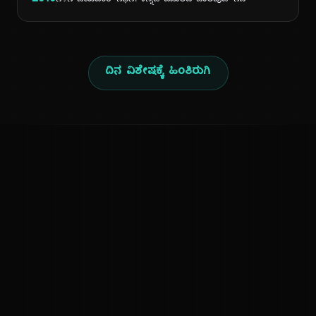
2010
ನಳಿನಿ ಜಯವಂತ್ ನಿಧನ: ಕನ್ನಡ ಮೂಲದ ಬಾಲಿವುಡ್ ನಟಿ
ದಿನ ವಿಶೇಷಕ್ಕೆ ಹಿಂತಿರುಗಿ
ಕನ್ನಡ ನುಡಿ
ಕನ್ನಡ ಭಾಷೆ, ಸಂಸ್ಕೃತಿ ಮತ್ತು ಸಾಮಾನ್ಯ ಜ್ಞಾನದ ಡಿಜಿಟಲ್ ಆರ್ಕೈವ್