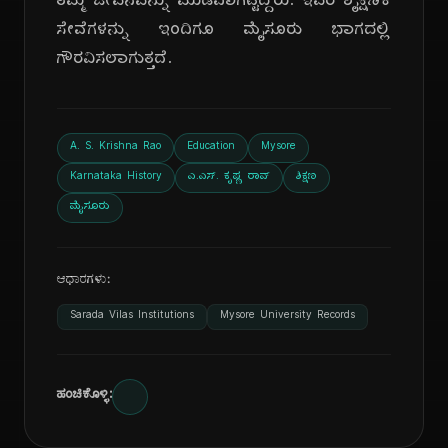
ತಮ್ಮ ಜೀವನವನ್ನು ಮುಡಿಪಾಗಿಟ್ಟಿದ್ದರು. ಇವರ ಶೈಕ್ಷಣಿಕ
ಸೇವೆಗಳನ್ನು ಇಂದಿಗೂ ಮೈಸೂರು ಭಾಗದಲ್ಲಿ
ಗೌರವಿಸಲಾಗುತ್ತದೆ.
A. S. Krishna Rao
Education
Mysore
Karnataka History
ಎ.ಎಸ್. ಕೃಷ್ಣ ರಾವ್
ಶಿಕ್ಷಣ
ಮೈಸೂರು
ಆಧಾರಗಳು:
Sarada Vilas Institutions
Mysore University Records
ಹಂಚಿಕೊಳ್ಳಿ: