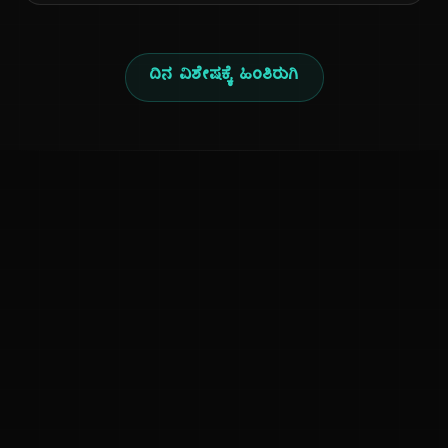
ದಿನ ವಿಶೇಷಕ್ಕೆ ಹಿಂತಿರುಗಿ
ಕನ್ನಡ ನುಡಿ
ಕನ್ನಡ ಭಾಷೆ, ಸಂಸ್ಕೃತಿ ಮತ್ತು ಸಾಮಾನ್ಯ ಜ್ಞಾನದ ಡಿಜಿಟಲ್ ಆರ್ಕೈವ್