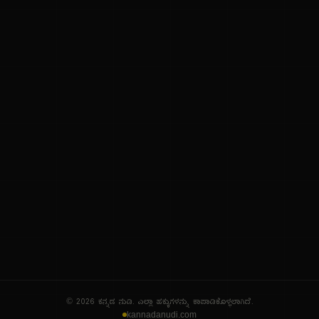
ನಮ್ಮ ಬಗ್ಗೆ
ಗೌಪ್ಯತೆ ನೀತಿ
ಸೇವಾ ನಿಯಮಗಳು
© 2026 ಕನ್ನಡ ನುಡಿ. ಎಲ್ಲಾ ಹಕ್ಕುಗಳನ್ನು ಕಾಪಾಡಿಕೊಳ್ಳಲಾಗಿದೆ.
kannadanudi.com