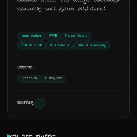
ಪರಿಣಾಮ ಬೀರಿತು. ಇದು ಯುದ್ಧದ ರಾಜತಾಂತ್ರಿಕ
ಇತಿಹಾಸದಲ್ಲಿ ಒಂದು ಪ್ರಮುಖ ಘಟನೆಯಾಗಿದೆ.
Jean Darlan
WWII
France History
Assassination
ಜೀನ್ ಡಾರ್ಲನ್
ಎರಡನೇ ಮಹಾಯುದ್ಧ
ಆಧಾರಗಳು:
Britannica
History.com
ಹಂಚಿಕೊಳ್ಳಿ: