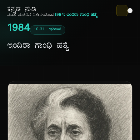
ಕನ್ನಡ ನುಡಿ
ಮುಖ ಪುಟ
ದಿನ ವಿಶೇಷ
ಇತಿಹಾಸ
1984: ಇಂದಿರಾ ಗಾಂಧಿ ಹತ್ಯೆ
1984
10-31 · ಇತಿಹಾಸ
ಇಂದಿರಾ ಗಾಂಧಿ ಹತ್ಯೆ