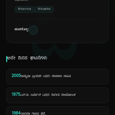
ಆಧಾರಗಳು:
ದಿ
Britannica
Wikipedia
ಹಂಚಿಕೊಳ್ಳಿ:
ಅದೇ ದಿನದ ಘಟನೆಗಳು
2005
ಅಮೃತಾ ಪ್ರೀತಮ್ ನಿಧನ: ಪಂಜಾಬಿ ಸಾಹಿತಿ
1975
ಎಸ್.ಡಿ. ಬರ್ಮನ್ ನಿಧನ: ಸಂಗೀತ ಸಂಯೋಜಕ
1984
ಇಂದಿರಾ ಗಾಂಧಿ ಹತ್ಯೆ