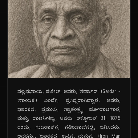
ವಲ್ಲಭಭಾಯಿ, ಪಟೇಲ್, ಅವರು, 'ಸರ್ದಾರ್' (Sardar -
'ನಾಯಕ') ಎಂದೇ, ಪ್ರಸಿದ್ಧರಾಗಿದ್ದಾರೆ. ಅವರು,
ಭಾರತದ, ಪ್ರಮುಖ, ಸ್ವಾತಂತ್ರ್ಯ, ಹೋರಾಟಗಾರ,
ಮತ್ತು, ರಾಜನೀತಿಜ್ಞ. ಅವರು, ಅಕ್ಟೋಬರ್ 31, 1875
ರಂದು, ಗುಜರಾತ್‌ನ, ನಡಿಯಾದ್‌ನಲ್ಲಿ, ಜನಿಸಿದರು.
ಅವರನ್ನು, 'ಭಾರತದ, ಉಕ್ಕಿನ, ಮನುಷ್ಯ' (Iron Man