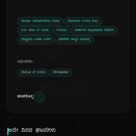
Sardar Vallabhbhai Patel
National Unity Day
Iron Man of India
History
ಸರ್ದಾರ್ ವಲ್ಲಭಭಾಯಿ ಪಟೇಲ್
ದಿ
ರಾಷ್ಟ್ರೀಯ ಏಕತಾ ದಿವಸ್
ಭಾರತದ ಉಕ್ಕಿನ ಮನುಷ್ಯ
ಆಧಾರಗಳು:
Statue of Unity
Wikipedia
ಹಂಚಿಕೊಳ್ಳಿ:
ಅದೇ ದಿನದ ಘಟನೆಗಳು