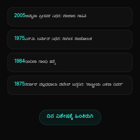
2005
ಅಮೃತಾ ಪ್ರೀತಮ್ ನಿಧನ: ಪಂಜಾಬಿ ಸಾಹಿತಿ
1975
ಎಸ್.ಡಿ. ಬರ್ಮನ್ ನಿಧನ: ಸಂಗೀತ ಸಂಯೋಜಕ
1984
ಇಂದಿರಾ ಗಾಂಧಿ ಹತ್ಯೆ
1875
ಸರ್ದಾರ್ ವಲ್ಲಭಭಾಯಿ ಪಟೇಲ್ ಜನ್ಮದಿನ: 'ರಾಷ್ಟ್ರೀಯ ಏಕತಾ ದಿವಸ್'
ದಿನ ವಿಶೇಷಕ್ಕೆ ಹಿಂತಿರುಗಿ