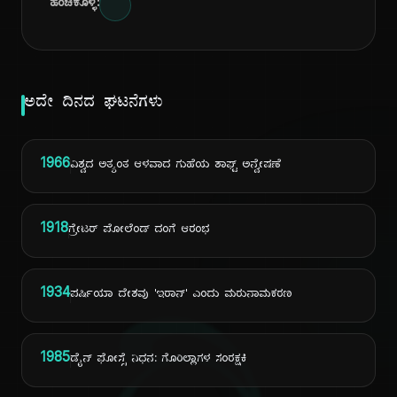
ಹಂಚಿಕೊಳ್ಳಿ:
ಅದೇ ದಿನದ ಘಟನೆಗಳು
1966
ವಿಶ್ವದ ಅತ್ಯಂತ ಆಳವಾದ ಗುಹೆಯ ಶಾಫ್ಟ್ ಅನ್ವೇಷಣೆ
1918
ಗ್ರೇಟರ್ ಪೋಲೆಂಡ್ ದಂಗೆ ಆರಂಭ
1934
ಪರ್ಷಿಯಾ ದೇಶವು 'ಇರಾನ್' ಎಂದು ಮರುನಾಮಕರಣ
1985
ಡೈನ್ ಫೋಸ್ಸೆ ನಿಧನ: ಗೊರಿಲ್ಲಾಗಳ ಸಂರಕ್ಷಕಿ