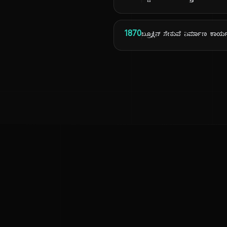
1870
ಬ್ರೂಕ್ಲಿನ್ ಸೇತುವೆ ನಿರ್ಮಾಣ ಕಾ
ಕನ್ನಡ ನುಡಿ
ಕನ್ನಡ ಭಾಷೆ, ಸಂಸ್ಕೃತಿ ಮತ್ತು ಸಾಮಾನ್ಯ ಜ್ಞಾನದ ಡಿಜಿಟಲ್ ಆರ್ಕೈವ್