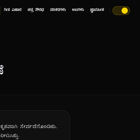
ಗೀತ ವಿಹಾರ
ಚಿತ್ರ ಸೌರಭ
ಪರಿಕರಗಳು
ಆಟಗಳು
ಜ್ಞಾನಪೀಠ
ೆ
ಕೃತವಾಗಿ ಸೇರ್ಪಡೆಗೊಂಡಿತು.
ದಿಸಿತ್ತು.