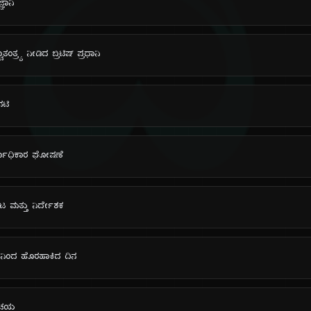
ದಿ
ಞಾನಿ
ವಾತಂತ್ರ್ಯ ನೀಡಿದ ಬ್ರಿಟಿಷ್ ಪ್ರಧಾನಿ
ನಟಿ
್ವಾಧಿಕಾರ ಘೋಷಣೆ
ನಟ ಮತ್ತು ನಿರ್ದೇಶಕ
್‌ನಿಂದ ಹೊರಹಾಕಿದ ದಿನ
ರಿಚಯ