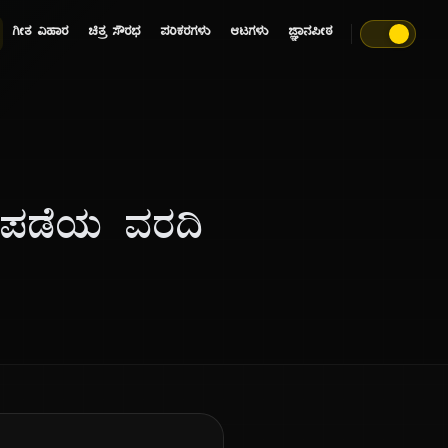
ಗೀತ ವಿಹಾರ
ಚಿತ್ರ ಸೌರಭ
ಪರಿಕರಗಳು
ಆಟಗಳು
ಜ್ಞಾನಪೀಠ
ಯುಪಡೆಯ ವರದಿ