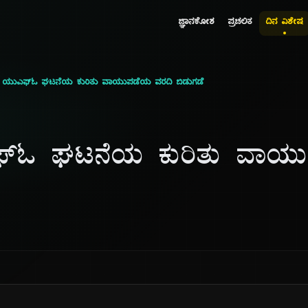
ಜ್ಞಾನಕೋಶ
ಪ್ರಚಲಿತ
ದಿನ ವಿಶೇಷ
ೆಲ್ ಯುಎಫ್‌ಓ ಘಟನೆಯ ಕುರಿತು ವಾಯುಪಡೆಯ ವರದಿ ಬಿಡುಗಡೆ
ುಎಫ್‌ಓ ಘಟನೆಯ ಕುರಿತು ವಾ