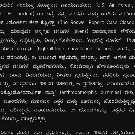
ಮೆರಿಕ ಸಂಯುಕ್ತ ಸಂಸ್ಥಾನದ ವಾಯುಪಡೆಯು (U.S. Air Force), 19
l UFO incident) ಯ ಬಗ್ಗೆ, ತನ್ನ ಎರಡನೇ ಮತ್ತು ಅಂತಿಮ ವರದಿಯ
ವೆಲ್ ರಿಪೋರ್ಟ್: ಕೇಸ್ ಕ್ಲೋಸ್ಡ್' (The Roswell Report: Case Clos
ಿದ್ದು, ಯಾವುದೇ ಅನ್ಯಗ್ರಹ ಜೀವಿಗಳ (aliens) ಬಾಹ್ಯಾಕಾಶ ನೌಕ
ಳನ್ನು, ಪತ್ತೆಹಚ್ಚಲು, ವಿನ್ಯಾಸಗೊಳಿಸಲಾದ, 'ಪ್ರಾಜೆಕ್ಟ್ ಮೊಗಲ್' (P
ಿಕಾ ಬಲೂನ್ (high-altitude surveillance balloon) ಎಂದು, ಪುನರ
 ವರದಿಯಲ್ಲಿ, ಈ ಬಲೂನಿನ ಕಥೆಯನ್ನು ಹೇಳಿತ್ತು. ಆದರೆ, ಅನೇಕ ಯ
ು, 'ಅನ್ಯಗ್ರಹ ಜೀವಿಗಳ' ಮೃತದೇಹಗಳನ್ನು, ನೋಡಿದ್ದಾಗಿ ಹೇಳಿಕೊಂಡಿದ
ಿಗೆ, ಒಂದು ವಿವರಣೆಯನ್ನು ನೀಡಲು ಪ್ರಯತ್ನಿಸಿತು. ವರದಿಯ ಪ್ರಕಾರ, ಪ್ರ
ಿಸಿದ್ದು, ವಾಸ್ತವವಾಗಿ, 1950ರ ದಶಕದಲ್ಲಿ, ಆ ಪ್ರದೇಶದಲ್ಲಿ, ವಾಯುಪಡೆಯು,
ಿದ್ದ, 'ಆಂತ್ರೋಪೋಮಾರ್ಫಿಕ್ ಡಮ್ಮಿ' (anthropomorphic dummies) 
ಈ ಬೊಂಬೆಗಳು, ಮಾನವನ ಎತ್ತರ ಮತ್ತು ತೂಕವನ್ನು ಹೊಂದಿರುತ್ತಿದ್ದವ
ನು ಧರಿಸಿದ್ದವು. ವಾಯುಪಡೆಯು, ಈ ಬೊಂಬೆಗಳನ್ನು, ಎತ್ತರದ ವಿಮ
್ನು, ಪರೀಕ್ಷಿಸುತ್ತಿತ್ತು.
ಶಕಗಳ ನಂತರ, ತಮ್ಮ ನೆನಪುಗಳನ್ನು, ತಪ್ಪಾಗಿ, 1947ರ ಘಟನೆಯೊಂದಿಗ