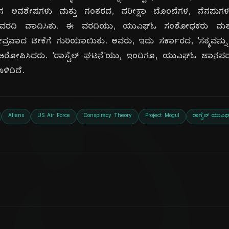
ಲೂನಿನ ಅವಶೇಷಗಳು ಮತ್ತು ನಂತರದ, ಪರೀಕ್ಷಾ ಬೊಂಬೆಗಳ, ನೆನಪುಗ
ವರದಿ ವಾದಿಸಿತು. ಈ ವರದಿಯು, ಯುಎಫ್‌ಓ ಸಂಶೋಧಕರು ಮತ್ತು 
 ತೀವ್ರವಾದ ಟೀಕೆಗೆ ಗುರಿಯಾಯಿತು. ಅವರು, ಇದು ಸರ್ಕಾರದ, 'ಸತ್ಯವನ್ನು
ಆರೋಪಿಸಿದರು. 'ರಾಸ್ವೆಲ್ ಘಟನೆ'ಯು, ಇಂದಿಗೂ, ಯುಎಫ್‌ಓ ಜಾನಪದದಲ್ಲಿ
ಳಿದಿದೆ.
Aliens
US Air Force
Conspiracy Theory
Project Mogul
ರಾಸ್ವೆಲ್ ಯುಎಫ