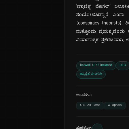
'ಪ್ರಾಜೆಕ್ಟ್ ಮೊಗಲ್' ಬ
ಸಂಯೋಜಿಸಿದ್ದಾರೆ ಎಂದು 
(conspiracy theorists),
ಮತ್ತೊಂದು ಪ್ರಯತ್ನವೆಂದು 
ವಿವಾದಾತ್ಮಕ ಪ್ರಕರಣವಾಗಿ, ಉ
Roswell UFO incident
UFO
ಅನ್ಯಗ್ರಹ ಜೀವಿಗಳು
ಆಧಾರಗಳು:
U.S. Air Force
Wikipedia
ಹಂಚಿಕೊಳ್ಳಿ: